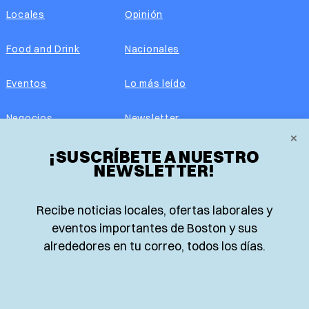
Locales
Opinión
Food and Drink
Nacionales
Eventos
Lo más leído
Negocios
Newsletter
×
¡SUSCRÍBETE A NUESTRO
Real Estate
Edición impresa
NEWSLETTER!
Historias Latinas
Acerca de nosotros
Recibe noticias locales, ofertas laborales y
Guía de Recursos
Advertise with us
eventos importantes de Boston y sus
alrededores en tu correo, todos los días.
© 2026 El Planeta | Noticias en español desde Boston,
Massachusetts