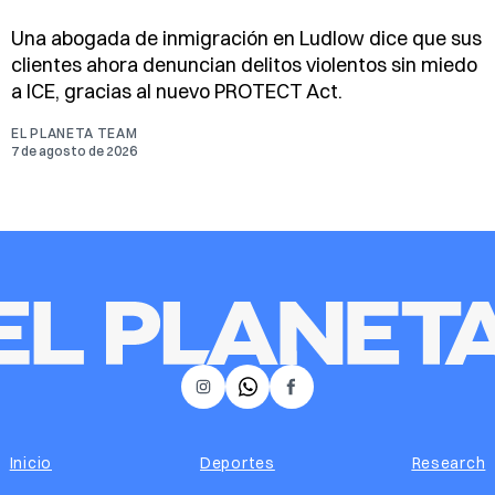
Una abogada de inmigración en Ludlow dice que sus
clientes ahora denuncian delitos violentos sin miedo
a ICE, gracias al nuevo PROTECT Act.
EL PLANETA TEAM
7 de agosto de 2026
𝕏
Instagram
Facebook
Inicio
Deportes
Research