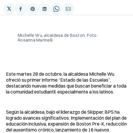
𝕏
Compartir
Share
Compartir
Share
Compartir
en
on
en
on
via
Facebook
Pinterest
LinkedIn
WhatsApp
Email
Michelle Wu, alcaldesa de Boston. Foto: 
Rosanna Marinelli.
Este martes 28 de octubre, la alcaldesa Michelle Wu
ofreció su primer informe “Estado de las Escuelas”,
destacando nuevas medidas que buscan beneficiar a toda
la comunidad estudiantil, especialmente a los latinos.
Según la alcaldesa, bajo el liderazgo de Skipper, BPS ha
logrado avances significativos: Implementación del plan de
educación inclusiva, expansión de Boston Pre-K, reducción
del ausentismo crónico, lanzamiento de 16 nuevos