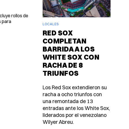
luye rollos de
s para
LOCALES
RED SOX
COMPLETAN
BARRIDA A LOS
WHITE SOX CON
RACHA DE 8
TRIUNFOS
Los Red Sox extendieron su
racha a ocho triunfos con
una remontada de 13
entradas ante los White Sox,
liderados por el venezolano
Wilyer Abreu.