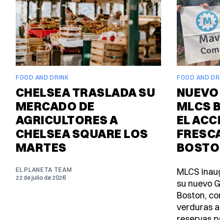
FOOD AND DRINK
FOOD AND DR
CHELSEA TRASLADA SU
NUEVO
MERCADO DE
MLCS B
AGRICULTORES A
EL ACC
CHELSEA SQUARE LOS
FRESCA
MARTES
BOSTO
EL PLANETA TEAM
MLCS inaug
22 de julio de 2026
su nuevo G
Boston, co
verduras a
reservas pa