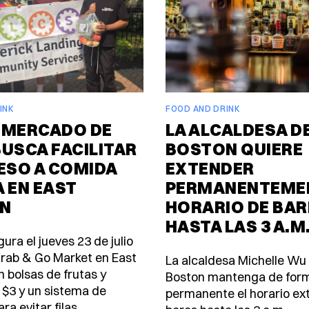
INK
FOOD AND DRINK
 MERCADO DE
LA ALCALDESA D
USCA FACILITAR
BOSTON QUIERE
ESO A COMIDA
EXTENDER
 EN EAST
PERMANENTEMEN
N
HORARIO DE BAR
HASTA LAS 3 A.M
ura el jueves 23 de julio
rab & Go Market en East
La alcaldesa Michelle Wu
n bolsas de frutas y
Boston mantenga de for
 $3 y un sistema de
permanente el horario ex
ra evitar filas.