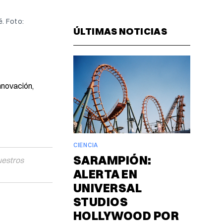
Facebook
Pinterest
LinkedIn
WhatsAp
Email
. Foto: 
ÚLTIMAS NOTICIAS
nnovación,
CIENCIA
SARAMPIÓN:
uestros
ALERTA EN
UNIVERSAL
STUDIOS
HOLLYWOOD POR