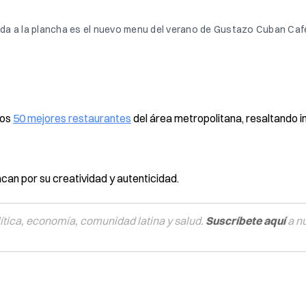
pada a la plancha es el nuevo menu del verano de Gustazo Cuban Café
los
50 mejores restaurantes
del área metropolitana, resaltando i
acan por su creatividad y autenticidad.
tica, economía, comunidad latina y salud.
Suscríbete aquí
a n