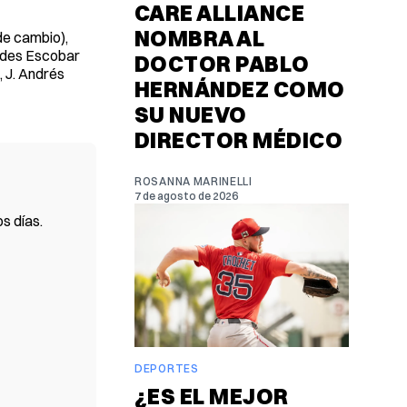
CARE ALLIANCE
NOMBRA AL
de cambio),
cedes Escobar
DOCTOR PABLO
 J. Andrés
HERNÁNDEZ COMO
SU NUEVO
DIRECTOR MÉDICO
ROSANNA MARINELLI
7 de agosto de 2026
s días.
DEPORTES
¿ES EL MEJOR