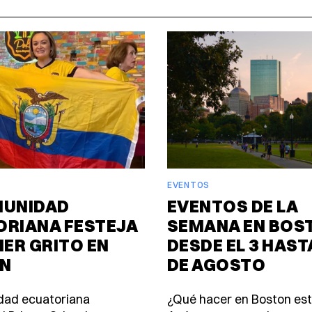
EVENTOS
MUNIDAD
EVENTOS DE LA
ORIANA FESTEJA
SEMANA EN BOS
MER GRITO EN
DESDE EL 3 HASTA
N
DE AGOSTO
dad ecuatoriana
¿Qué hacer en Boston es