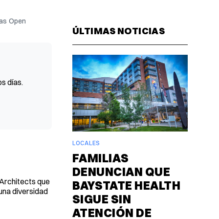
Facebook
Pinterest
LinkedIn
WhatsAp
Email
as Open 
ÚLTIMAS NOTICIAS
s días.
LOCALES
FAMILIAS
DENUNCIAN QUE
 Architects que
BAYSTATE HEALTH
una diversidad
SIGUE SIN
ATENCIÓN DE