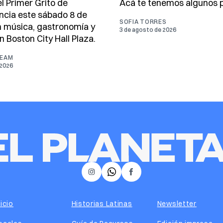
l Primer Grito de
Acá te tenemos algunos p
cia este sábado 8 de
SOFIA TORRES
 música, gastronomía y
3 de agosto de 2026
n Boston City Hall Plaza.
TEAM
 2026
𝕏
Instagram
Facebook
nicio
Historias Latinas
Newsletter