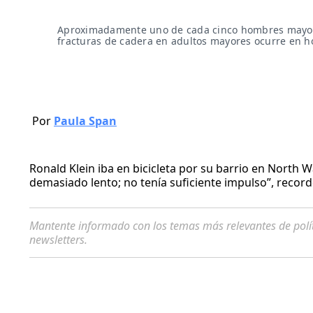
Aproximadamente uno de cada cinco hombres mayores 
fracturas de cadera en adultos mayores ocurre en ho
Por
Paula Span
Ronald Klein iba en bicicleta por su barrio en North W
demasiado lento; no tenía suficiente impulso”, record
Mantente informado con los temas más relevantes de polí
newsletters.