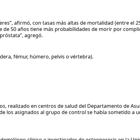
.
es”, afirmó, con tasas más altas de mortalidad (entre el 2
re de 50 años tiene más probabilidades de morir por compli
próstata”, agregó.
era, fémur, húmero, pelvis o vértebra).
ños, realizado en centros de salud del Departamento de As
% de los asignados al grupo de control se había sometido a 
demiólogo clínico e investigador de osteoporosis en la Uni