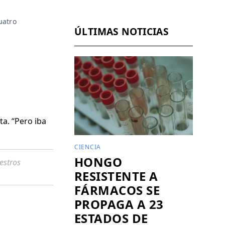
Facebook
Pinterest
LinkedIn
WhatsApp
Email
atro 
ÚLTIMAS NOTICIAS
ta. “Pero iba
CIENCIA
HONGO
estros
RESISTENTE A
FÁRMACOS SE
PROPAGA A 23
ESTADOS DE