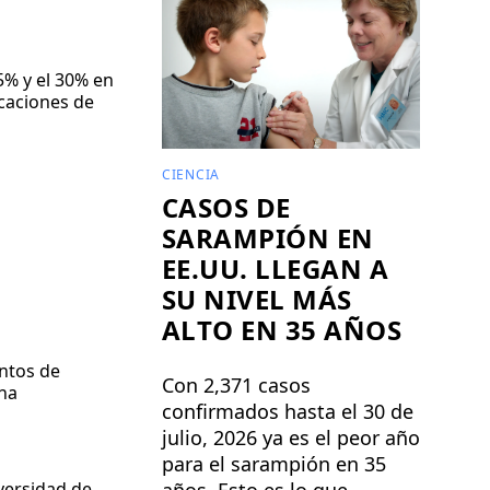
5% y el 30% en
caciones de
CIENCIA
CASOS DE
SARAMPIÓN EN
EE.UU. LLEGAN A
SU NIVEL MÁS
ALTO EN 35 AÑOS
untos de
Con 2,371 casos
una
confirmados hasta el 30 de
julio, 2026 ya es el peor año
para el sarampión en 35
años. Esto es lo que
versidad de