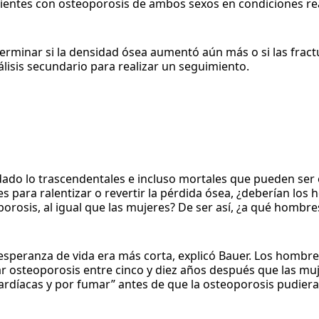
ientes con osteoporosis de ambos sexos en condiciones re
terminar si la densidad ósea aumentó aún más o si las fract
lisis secundario para realizar un seguimiento.
dado lo trascendentales e incluso mortales que pueden ser 
es para ralentizar o revertir la pérdida ósea, ¿deberían los
rosis, al igual que las mujeres? De ser así, ¿a qué hombre
peranza de vida era más corta, explicó Bauer. Los hombre
r osteoporosis entre cinco y diez años después que las muj
díacas y por fumar” antes de que la osteoporosis pudiera