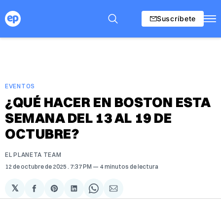
Suscríbete
EVENTOS
¿QUÉ HACER EN BOSTON ESTA
SEMANA DEL 13 AL 19 DE
OCTUBRE?
EL PLANETA TEAM
12 de octubre de 2025
. 7:37 PM
4 minutos de lectura
𝕏
Compartir
Share
Compartir
Share
Compartir
en
on
en
on
via
Facebook
Pinterest
LinkedIn
WhatsApp
Email