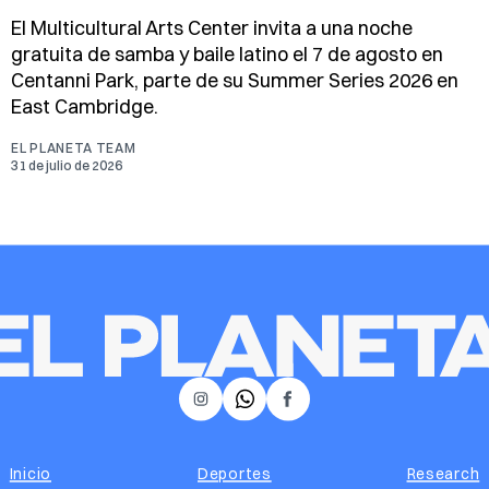
El Multicultural Arts Center invita a una noche
gratuita de samba y baile latino el 7 de agosto en
Centanni Park, parte de su Summer Series 2026 en
East Cambridge.
EL PLANETA TEAM
31 de julio de 2026
𝕏
Instagram
Facebook
Inicio
Deportes
Research