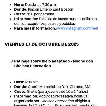
Hora:
Desde las 7;30 p.m.
Dónde:
Rincón Limeño East Boston
Costo:
$50 por persona
Información:
Disfruta de buena música, deliciosa
comida, exquisitos postres y bebidas.
Para más información:
www.instagram.com/reel
VIERNES 17 DE OCTUBRE DE 2025
Patinaje sobre hielo adaptado – Noche con
Chelsea Recreation
Hora:
6:30 p.m.
Dónde:
Cronin Memorial Ice Rink, Chelsea, MA
Costo:
Gratis (para jóvenes de 10 a 17 años)
Información:
Actividad recreativa inclusiva
organizada por
Chelsea Recreation
, dirigida a
jóvenes de 10 a 17 años. Se ofrece asistencia en el