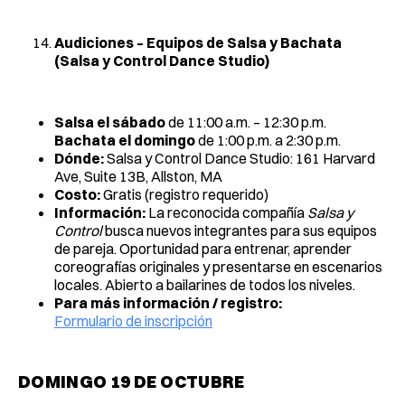
Audiciones – Equipos de Salsa y Bachata
(Salsa y Control Dance Studio)
Salsa el sábado
de 11:00 a.m. – 12:30 p.m.
Bachata el domingo
de 1:00 p.m. a 2:30 p.m.
Dónde:
Salsa y Control Dance Studio: 161 Harvard
Ave, Suite 13B, Allston, MA
Costo:
Gratis (registro requerido)
Información:
La reconocida compañía
Salsa y
Control
busca nuevos integrantes para sus equipos
de pareja. Oportunidad para entrenar, aprender
coreografías originales y presentarse en escenarios
locales. Abierto a bailarines de todos los niveles.
Para más información / registro:
Formulario de inscripción
DOMINGO 19 DE OCTUBRE