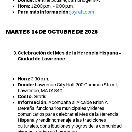
Dónde:
Central Square, Cambridge, MA
Hora:
12:00 p.m. – 6:00 p.m.
Para más información:
joyraft.com
MARTES 14 DE OCTUBRE DE 2025
Celebración del Mes de la Herencia Hispana –
Ciudad de Lawrence
Hora:
3:30 p.m.
Dónde:
Lawrence City Hall: 200 Common Street,
Lawrence, MA 01840
Costo:
Gratis
Información:
Acompaña al Alcalde Brian A.
DePeña, funcionarios municipales y líderes
comunitarios para celebrar el Mes de la Herencia
Hispana y rendir homenaje a las tradiciones
culturales, contribuciones y logros de la comunidad
hispana y latina en Lawrence.