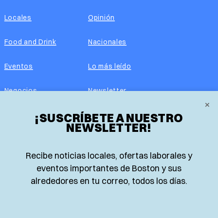
Locales
Opinión
Food and Drink
Nacionales
Eventos
Lo más leído
Negocios
Newsletter
×
Real Estate
¡SUSCRÍBETE A NUESTRO
Edición impresa
NEWSLETTER!
Historias Latinas
Acerca de nosotros
Recibe noticias locales, ofertas laborales y
Guía de Recursos
Advertise with us
eventos importantes de Boston y sus
alrededores en tu correo, todos los días.
© 2026 El Planeta | Noticias en español desde Boston,
Massachusetts