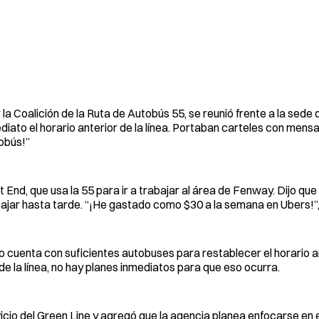
a Coalición de la Ruta de Autobús 55, se reunió frente a la sede 
iato el horario anterior de la línea. Portaban carteles con men
obús!”
End, que usa la 55 para ir a trabajar al área de Fenway. Dijo que 
bajar hasta tarde. “¡He gastado como $30 a la semana en Ubers!”
cuenta con suficientes autobuses para restablecer el horario an
de la línea, no hay planes inmediatos para que eso ocurra.
vicio del Green Line y agregó que la agencia planea enfocarse en 