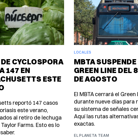
LOCALES
 DE CYCLOSPORA
MBTA SUSPENDE 
A 147 EN
GREEN LINE DEL 8
CHUSETTS ESTE
DE AGOSTO
O
El MBTA cerrará el Green 
durante nueve días para
etts reportó 147 casos
su sistema de señales ce
oriasis este verano,
Aquí las rutas alternativa
ados al retiro de lechuga
exactas.
 Taylor Farms. Esto es lo
saber.
EL PLANETA TEAM