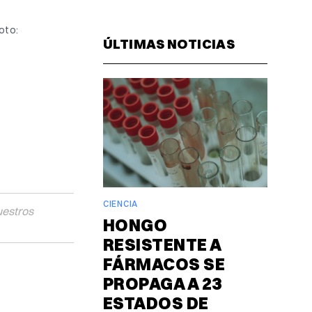
Facebook
Pinterest
LinkedIn
WhatsAp
Email
to: 
ÚLTIMAS NOTICIAS
CIENCIA
uestros
HONGO
RESISTENTE A
FÁRMACOS SE
PROPAGA A 23
ESTADOS DE