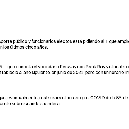
orte público y funcionarios electos está pidiendo al T que amplíe
n los últimos cinco años.
55 —que conecta el vecindario Fenway con Back Bay y el centr
tableció al año siguiente, en junio de 2021, pero con un horario li
, eventualmente, restaurará el horario pre-COVID de la 55, de 6
ncreto sobre cuándo sucederá.