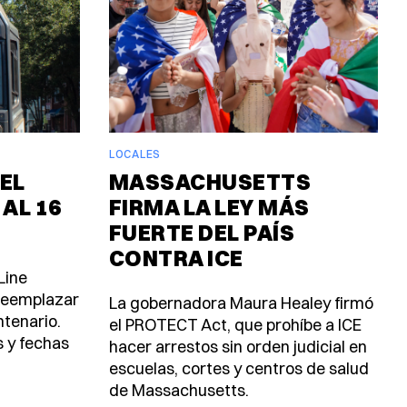
LOCALES
EL
MASSACHUSETTS
 AL 16
FIRMA LA LEY MÁS
FUERTE DEL PAÍS
CONTRA ICE
Line
 reemplazar
La gobernadora Maura Healey firmó
ntenario.
el PROTECT Act, que prohíbe a ICE
s y fechas
hacer arrestos sin orden judicial en
escuelas, cortes y centros de salud
de Massachusetts.