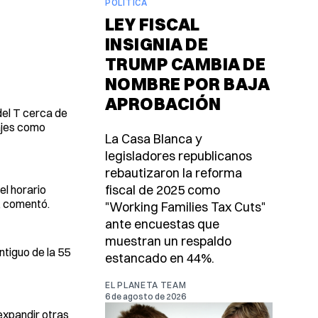
POLÍTICA
LEY FISCAL
INSIGNIA DE
TRUMP CAMBIA DE
NOMBRE POR BAJA
APROBACIÓN
del T cerca de
sajes como
La Casa Blanca y
legisladores republicanos
rebautizaron la reforma
fiscal de 2025 como
el horario
, comentó.
"Working Families Tax Cuts"
ante encuestas que
muestran un respaldo
tiguo de la 55
estancado en 44%.
EL PLANETA TEAM
6 de agosto de 2026
expandir otras