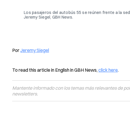
Los pasajeros del autobús 55 se reúnen frente a la sede 
Jeremy Siegel, GBH News.
Por
Jeremy Siegel
To read this article in English in GBH News,
click here
.
Mantente informado con los temas más relevantes de polí
newsletters.