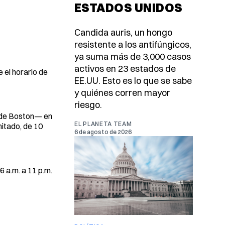
ESTADOS UNIDOS
Candida auris, un hongo
resistente a los antifúngicos,
ya suma más de 3,000 casos
activos en 23 estados de
 el horario de
EE.UU. Esto es lo que se sabe
y quiénes corren mayor
riesgo.
o de Boston— en
EL PLANETA TEAM
mitado, de 10
6 de agosto de 2026
 a.m. a 11 p.m.