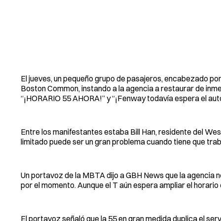
El jueves, un pequeño grupo de pasajeros, encabezado por l
Boston Common, instando a la agencia a restaurar de inmed
“¡HORARIO 55 AHORA!” y “¡Fenway todavía espera el aut
Entre los manifestantes estaba Bill Han, residente del West 
limitado puede ser un gran problema cuando tiene que tra
Un portavoz de la MBTA dijo a GBH News que la agencia no 
por el momento. Aunque el T aún espera ampliar el horario 
El portavoz señaló que la 55 en gran medida duplica el ser