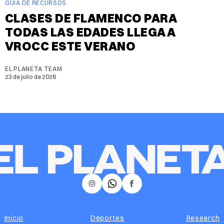
GUIA DE RECURSOS
CLASES DE FLAMENCO PARA
TODAS LAS EDADES LLEGA A
VROCC ESTE VERANO
EL PLANETA TEAM
23 de julio de 2026
𝕏
Instagram
Facebook
Inicio
Deportes
Research