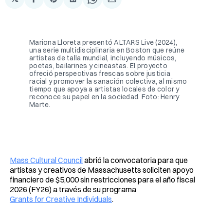
Compartir
Share
Compartir
Share
Compartir
en
on
en
on
via
Facebook
Pinterest
LinkedIn
WhatsApp
Email
Mariona Lloreta presentó ALTARS Live (2024), 
una serie multidisciplinaria en Boston que reúne 
artistas de talla mundial, incluyendo músicos, 
poetas, bailarines y cineastas. El proyecto 
ofreció perspectivas frescas sobre justicia 
racial y promover la sanación colectiva, al mismo 
tiempo que apoya a artistas locales de color y 
reconoce su papel en la sociedad. Foto: Henry 
Marte.
Mass Cultural Council
abrió la convocatoria para que
artistas y creativos de Massachusetts soliciten apoyo
financiero de $5,000 sin restricciones para el año fiscal
2026 (FY26) a través de su programa
Grants for Creative Individuals
.