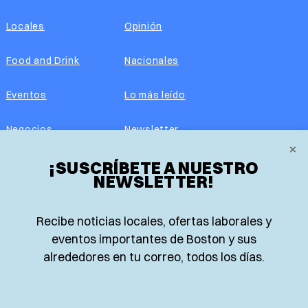
Locales
Opinión
Food and Drink
Nacionales
Eventos
Lo más leído
Negocios
Newsletter
×
Real Estate
¡SUSCRÍBETE A NUESTRO
Edición impresa
NEWSLETTER!
Historias Latinas
Acerca de nosotros
Recibe noticias locales, ofertas laborales y
Guía de Recursos
Advertise with us
eventos importantes de Boston y sus
alrededores en tu correo, todos los días.
© 2026 El Planeta | Noticias en español desde Boston,
Massachusetts