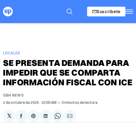
Suscríbete
LOCALES
SE PRESENTA DEMANDA PARA
IMPEDIR QUE SE COMPARTA
INFORMACIÓN FISCAL CON ICE
GBH NEWS
2 de octubre de 2025
. 10:00 AM
3 minutos de lectura
𝕏
Compartir
Share
Compartir
Share
Compartir
en
on
en
on
via
Facebook
Pinterest
LinkedIn
WhatsApp
Email