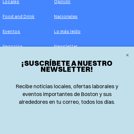
Locales
Opinión
Food and Drink
Nacionales
Eventos
Lo más leído
Negocios
Newsletter
×
Real Estate
¡SUSCRÍBETE A NUESTRO
Edición impresa
NEWSLETTER!
Historias Latinas
Acerca de nosotros
Recibe noticias locales, ofertas laborales y
Guía de Recursos
Advertise with us
eventos importantes de Boston y sus
alrededores en tu correo, todos los días.
© 2026 El Planeta | Noticias en español desde Boston,
Massachusetts