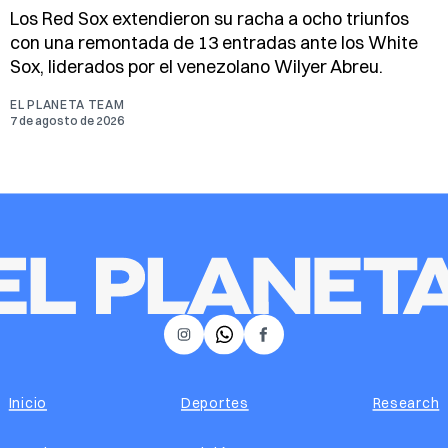
Los Red Sox extendieron su racha a ocho triunfos
con una remontada de 13 entradas ante los White
Sox, liderados por el venezolano Wilyer Abreu.
EL PLANETA TEAM
7 de agosto de 2026
𝕏
Instagram
Facebook
Inicio
Deportes
Research