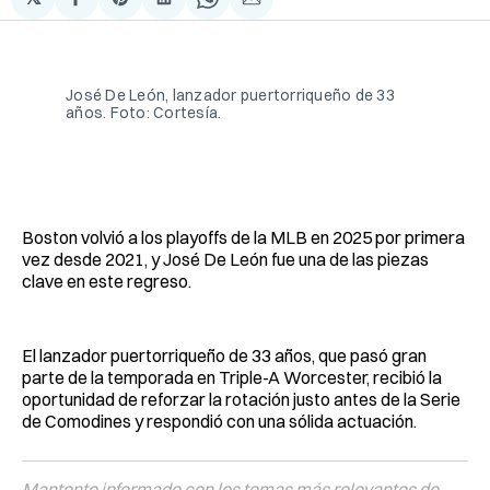
Compartir
Share
Compartir
Share
Compartir
en
on
en
on
via
Facebook
Pinterest
LinkedIn
WhatsApp
Email
José De León, lanzador puertorriqueño de 33 
años. Foto: Cortesía.
Boston volvió a los playoffs de la MLB en 2025 por primera
vez desde 2021, y José De León fue una de las piezas
clave en este regreso.
El lanzador puertorriqueño de 33 años, que pasó gran
parte de la temporada en Triple-A Worcester, recibió la
oportunidad de reforzar la rotación justo antes de la Serie
de Comodines y respondió con una sólida actuación.
Mantente informado con los temas más relevantes de