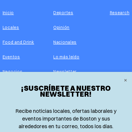
Inicio
Deportes
Research
Locales
Opinión
Food and Drink
Nacionales
Eventos
Lo más leído
Negocios
Newsletter
×
Real Estate
¡SUSCRÍBETE A NUESTRO
Edición impresa
NEWSLETTER!
Historias Latinas
Acerca de nosotros
Recibe noticias locales, ofertas laborales y
Guía de Recursos
Advertise with us
eventos importantes de Boston y sus
alrededores en tu correo, todos los días.