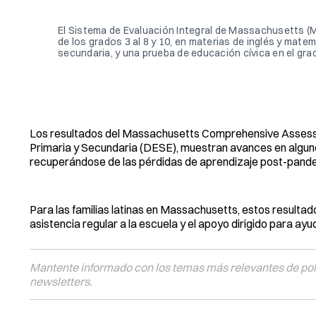
El Sistema de Evaluación Integral de Massachusetts (
de los grados 3 al 8 y 10, en materias de inglés y matem
secundaria, y una prueba de educación cívica en el grad
Los resultados del Massachusetts Comprehensive Asses
Primaria y Secundaria (DESE), muestran avances en alguno
recuperándose de las pérdidas de aprendizaje post-pand
Para las familias latinas en Massachusetts, estos resulta
asistencia regular a la escuela y el apoyo dirigido para ayu
Mantente informado con los temas más relevantes de polí
newsletters.