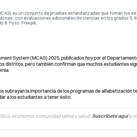
MCAS) es un conjunto de pruebas estandarizadas que toman los est
áticas, con evaluaciones adicionales de ciencias en los grados 5, 8 y
o 8. Foto: Freepik.
sment System (MCAS) 2025, publicados hoy por el Departament
s distritos, pero también confirman que muchos estudiantes si
emia.
dos subrayan la importancia de los programas de alfabetización t
dar a los estudiantes a tener éxito.
tica, economía, comunidad latina y salud.
Suscríbete aquí
a n