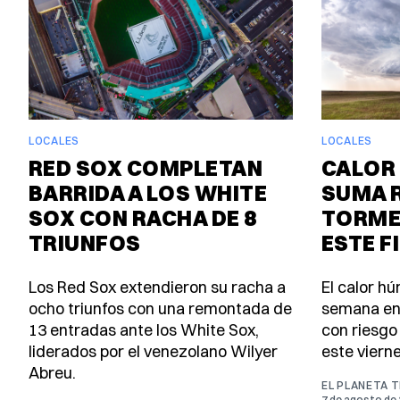
LOCALES
LOCALES
RED SOX COMPLETAN
CALOR 
BARRIDA A LOS WHITE
SUMA 
SOX CON RACHA DE 8
TORME
TRIUNFOS
ESTE F
Los Red Sox extendieron su racha a
El calor h
ocho triunfos con una remontada de
semana en
13 entradas ante los White Sox,
con riesgo
liderados por el venezolano Wilyer
este viern
Abreu.
EL PLANETA 
7 de agosto de