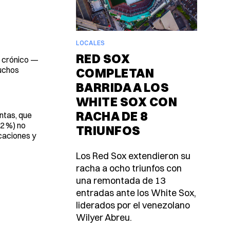
LOCALES
RED SOX
o crónico —
muchos
COMPLETAN
BARRIDA A LOS
WHITE SOX CON
RACHA DE 8
ntas, que
82 %) no
TRIUNFOS
icaciones y
Los Red Sox extendieron su
racha a ocho triunfos con
una remontada de 13
entradas ante los White Sox,
liderados por el venezolano
Wilyer Abreu.