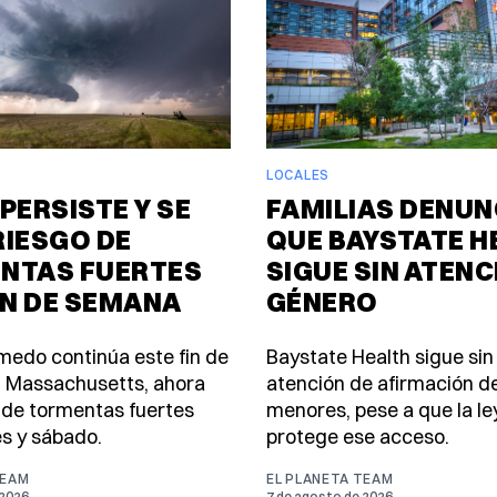
LOCALES
PERSISTE Y SE
FAMILIAS DENUN
RIESGO DE
QUE BAYSTATE H
NTAS FUERTES
SIGUE SIN ATENC
IN DE SEMANA
GÉNERO
úmedo continúa este fin de
Baystate Health sigue sin
 Massachusetts, ahora
atención de afirmación d
 de tormentas fuertes
menores, pese a que la le
es y sábado.
protege ese acceso.
TEAM
EL PLANETA TEAM
 2026
7 de agosto de 2026