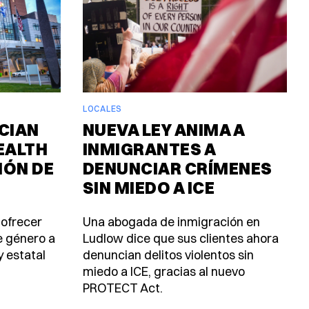
LOCALES
CIAN
NUEVA LEY ANIMA A
EALTH
INMIGRANTES A
IÓN DE
DENUNCIAR CRÍMENES
SIN MIEDO A ICE
 ofrecer
Una abogada de inmigración en
e género a
Ludlow dice que sus clientes ahora
y estatal
denuncian delitos violentos sin
miedo a ICE, gracias al nuevo
PROTECT Act.