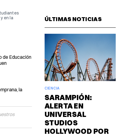
Facebook
Pinterest
LinkedIn
WhatsAp
Email
udiantes 
 en la 
ÚLTIMAS NOTICIAS
o de Educación
guen
CIENCIA
emprana, la
SARAMPIÓN:
ALERTA EN
UNIVERSAL
uestros
STUDIOS
HOLLYWOOD POR