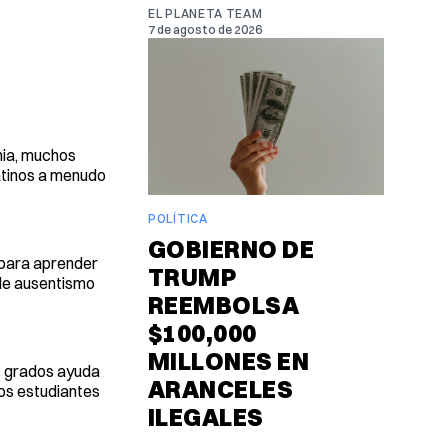
EL PLANETA TEAM
7 de agosto de 2026
mia, muchos
latinos a menudo
POLÍTICA
GOBIERNO DE
s para aprender
TRUMP
 de ausentismo
REEMBOLSA
$100,000
MILLONES EN
os grados ayuda
ARANCELES
los estudiantes
ILEGALES