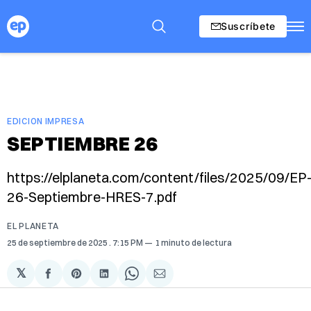
Suscríbete
EDICION IMPRESA
SEPTIEMBRE 26
https://elplaneta.com/content/files/2025/09/EP
26-Septiembre-HRES-7.pdf
EL PLANETA
25 de septiembre de 2025
. 7:15 PM
1 minuto de lectura
𝕏
Compartir
Share
Compartir
Share
Compartir
en
on
en
on
via
Facebook
Pinterest
LinkedIn
WhatsApp
Email