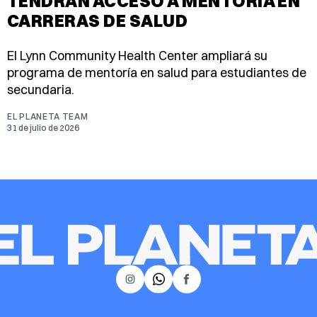
TENDRÁN ACCESO A MENTORÍA EN
CARRERAS DE SALUD
El Lynn Community Health Center ampliará su
programa de mentoría en salud para estudiantes de
secundaria.
EL PLANETA TEAM
31 de julio de 2026
𝕏
Instagram
Facebook