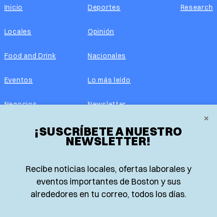
Inicio
Deportes
Research
Locales
Opinión
Food and Drink
Nacionales
Eventos
Lo más leído
Negocios
Newsletter
×
Real Estate
¡SUSCRÍBETE A NUESTRO
Edición impresa
NEWSLETTER!
Historias Latinas
Acerca de nosotros
Recibe noticias locales, ofertas laborales y
Guía de Recursos
Advertise with us
eventos importantes de Boston y sus
alrededores en tu correo, todos los días.
© 2026 El Planeta | Noticias en español desde Boston,
Massachusetts