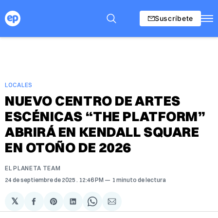
Suscríbete
LOCALES
NUEVO CENTRO DE ARTES
ESCÉNICAS “THE PLATFORM”
ABRIRÁ EN KENDALL SQUARE
EN OTOÑO DE 2026
EL PLANETA TEAM
24 de septiembre de 2025
. 12:46 PM
1 minuto de lectura
𝕏
Compartir
Share
Compartir
Share
Compartir
en
on
en
on
via