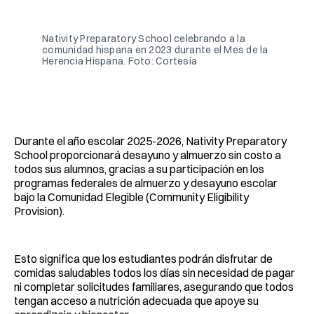
Facebook
Pinterest
LinkedIn
WhatsApp
Email
Nativity Preparatory School celebrando a la 
comunidad hispana en 2023 durante el Mes de la 
Herencia Hispana. Foto: Cortesía
Durante el año escolar 2025-2026, Nativity Preparatory
School proporcionará desayuno y almuerzo sin costo a
todos sus alumnos, gracias a su participación en los
programas federales de almuerzo y desayuno escolar
bajo la Comunidad Elegible (Community Eligibility
Provision).
Esto significa que los estudiantes podrán disfrutar de
comidas saludables todos los días sin necesidad de pagar
ni completar solicitudes familiares, asegurando que todos
tengan acceso a nutrición adecuada que apoye su