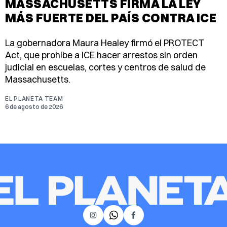
MASSACHUSETTS FIRMA LA LEY
MÁS FUERTE DEL PAÍS CONTRA ICE
La gobernadora Maura Healey firmó el PROTECT
Act, que prohíbe a ICE hacer arrestos sin orden
judicial en escuelas, cortes y centros de salud de
Massachusetts.
EL PLANETA TEAM
6 de agosto de 2026
𝕏
Instagram
Facebook