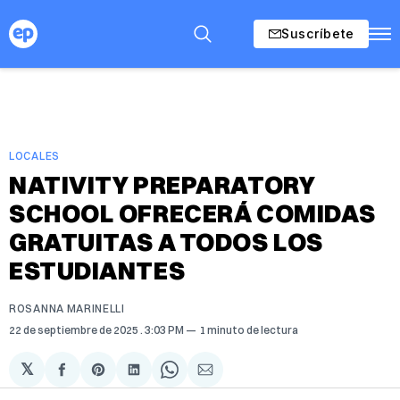
Suscríbete
LOCALES
NATIVITY PREPARATORY
SCHOOL OFRECERÁ COMIDAS
GRATUITAS A TODOS LOS
ESTUDIANTES
ROSANNA MARINELLI
22 de septiembre de 2025
. 3:03 PM
1 minuto de lectura
𝕏
Compartir
Share
Compartir
Share
Compartir
en
on
en
on
via