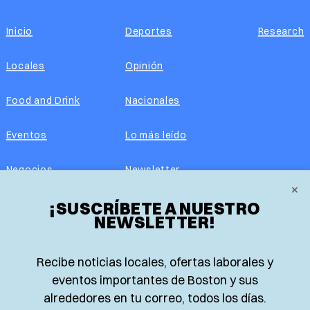
Inicio
Deportes
Research
Locales
Opinión
Food and Drink
Nacionales
Eventos
Lo más leído
Negocios
Newsletter
×
Real Estate
¡SUSCRÍBETE A NUESTRO
Edición impresa
NEWSLETTER!
Historias Latinas
Acerca de nosotros
Recibe noticias locales, ofertas laborales y
Guía de Recursos
Advertise with us
eventos importantes de Boston y sus
alrededores en tu correo, todos los días.