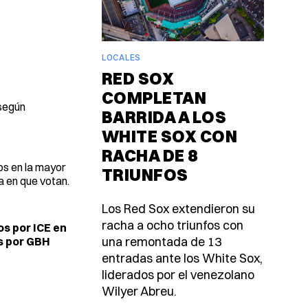
LOCALES
RED SOX
COMPLETAN
 según
BARRIDA A LOS
WHITE SOX CON
RACHA DE 8
os en la mayor
TRIUNFOS
 en que votan.
Los Red Sox extendieron su
racha a ocho triunfos con
os por ICE en
una remontada de 13
os por GBH
entradas ante los White Sox,
liderados por el venezolano
Wilyer Abreu.