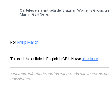
Carteles en la entrada del Brazilian Women’s Group, una 
Martin, GBH News
Por
Phillip Martin
To read this article in English in GBH News
click here
.
Mantente informado con los temas más relevantes de polí
newsletters.