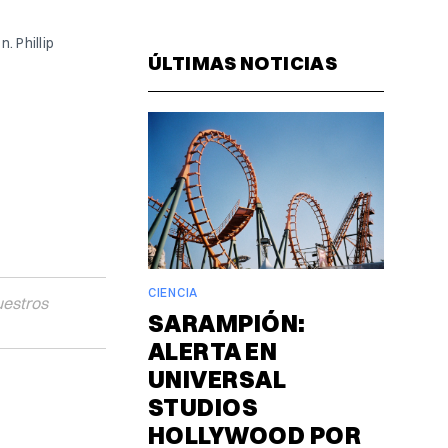
Facebook
Pinterest
LinkedIn
WhatsAp
Email
 Phillip 
ÚLTIMAS NOTICIAS
CIENCIA
uestros
SARAMPIÓN:
ALERTA EN
UNIVERSAL
STUDIOS
HOLLYWOOD POR