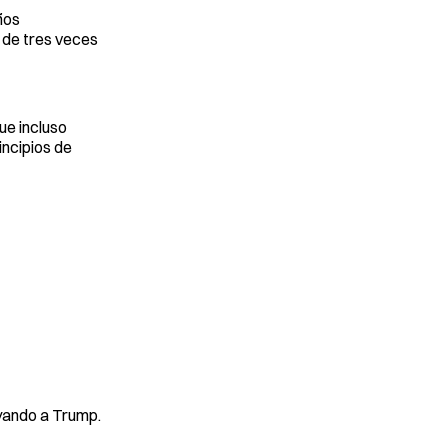
ños
 de tres veces
ue incluso
incipios de
oyando a Trump.