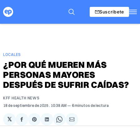
Suscríbete
LOCALES
¿POR QUÉ MUEREN MÁS
PERSONAS MAYORES
DESPUÉS DE SUFRIR CAÍDAS?
KFF HEALTH NEWS
18 de septiembre de 2025
. 10:38 AM
6 minutos de lectura
𝕏
Compartir
Share
Compartir
Share
Compartir
en
on
en
on
via
Facebook
Pinterest
LinkedIn
WhatsApp
Email