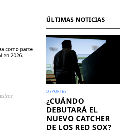
Facebook
Pinterest
LinkedIn
WhatsApp
Email
ÚLTIMAS NOTICIAS
sea como parte
l en 2026.
DEPORTES
estros
¿CUÁNDO
DEBUTARÁ EL
NUEVO CATCHER
DE LOS RED SOX?