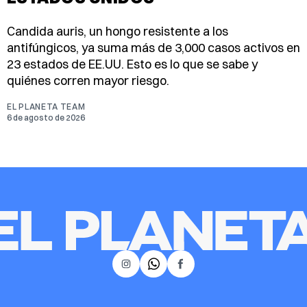
Candida auris, un hongo resistente a los
antifúngicos, ya suma más de 3,000 casos activos en
23 estados de EE.UU. Esto es lo que se sabe y
quiénes corren mayor riesgo.
EL PLANETA TEAM
6 de agosto de 2026
𝕏
Instagram
Facebook