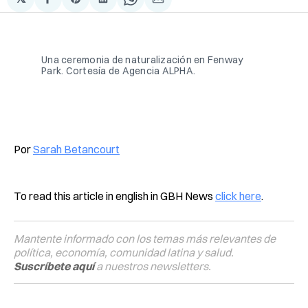
Compartir
Share
Compartir
Share
Compartir
en
on
en
on
via
Facebook
Pinterest
LinkedIn
WhatsApp
Email
Una ceremonia de naturalización en Fenway 
Park. Cortesía de Agencia ALPHA.
Por
Sarah Betancourt
To read this article in english in GBH News
click here
.
Mantente informado con los temas más relevantes de
política, economía, comunidad latina y salud.
Suscríbete aquí
a nuestros newsletters.