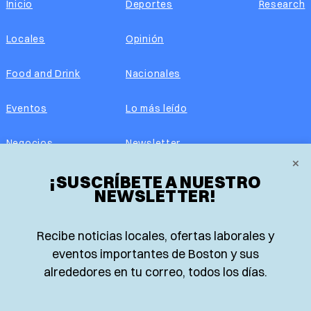
Inicio
Deportes
Research
Locales
Opinión
Food and Drink
Nacionales
Eventos
Lo más leído
Negocios
Newsletter
×
Real Estate
¡SUSCRÍBETE A NUESTRO
Edición impresa
NEWSLETTER!
Historias Latinas
Acerca de nosotros
Recibe noticias locales, ofertas laborales y
Guía de Recursos
Advertise with us
eventos importantes de Boston y sus
alrededores en tu correo, todos los días.
© 2026 El Planeta | Noticias en español desde Boston,
Massachusetts