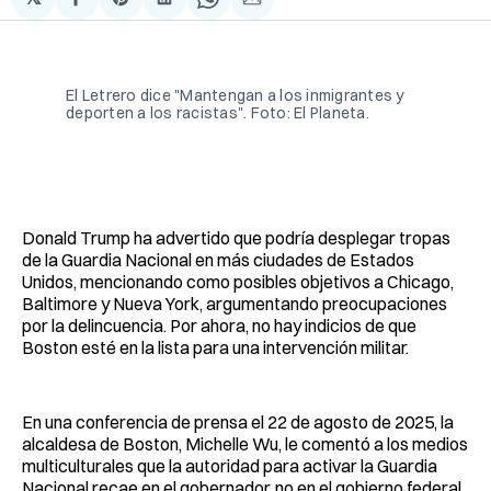
Compartir
Share
Compartir
Share
Compartir
en
on
en
on
via
Facebook
Pinterest
LinkedIn
WhatsApp
Email
El Letrero dice "Mantengan a los inmigrantes y 
deporten a los racistas". Foto: El Planeta. 
Donald Trump ha advertido que podría desplegar tropas
de la Guardia Nacional en más ciudades de Estados
Unidos, mencionando como posibles objetivos a Chicago,
Baltimore y Nueva York, argumentando preocupaciones
por la delincuencia. Por ahora, no hay indicios de que
Boston esté en la lista para una intervención militar.
En una conferencia de prensa el 22 de agosto de 2025, la
alcaldesa de Boston, Michelle Wu, le comentó a los medios
multiculturales que la autoridad para activar la Guardia
Nacional recae en el gobernador, no en el gobierno federal.