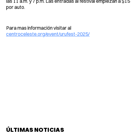
las 11 a.m. y 7 p.m. Las entradas al festival empiezan a $15
por auto.
Para mas información visitar al
centroceleste.org/event/urufest-2025/
ÚLTIMAS NOTICIAS