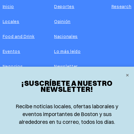
Inicio
Deportes
Research
Locales
Opinión
Food and Drink
Nacionales
Eventos
Lo más leído
Negocios
Newsletter
×
¡SUSCRÍBETE A NUESTRO
Real Estate
Edición impresa
NEWSLETTER!
Historias Latinas
Acerca de nosotros
Recibe noticias locales, ofertas laborales y
Guía de Recursos
Advertise with us
eventos importantes de Boston y sus
alrededores en tu correo, todos los días.
© 2026 El Planeta | Noticias en español desde Boston,