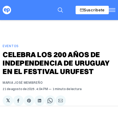
Suscríbete
EVENTOS
CELEBRA LOS 200 AÑOS DE
INDEPENDENCIA DE URUGUAY
EN EL FESTIVAL URUFEST
MARIA JOSÉ MEMBREÑO
21 de agosto de 2025
. 4:04 PM
1 minuto de lectura
𝕏
Compartir
Share
Compartir
Share
Compartir
en
on
en
on
via
Facebook
Pinterest
LinkedIn
WhatsApp
Email