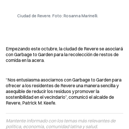
Facebook
Pinterest
LinkedIn
WhatsApp
Email
Ciudad de Revere. Foto: Rosanna Marinelli.
Empezando este octubre, la ciudad de Revere se asociará
con Garbage to Garden para la recolección de restos de
comida en la acera.
“Nos entusiasma asociarnos con Garbage to Garden para
ofrecer a los residentes de Revere una manera sencilla y
asequible de reducir los residuos y promover la
sostenibilidad en el vecindario”, comunicó el alcalde de
Revere, Patrick M. Keefe.
Mantente informado con los temas más relevantes de
política, economía, comunidad latina y salud.