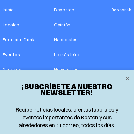
Inicio
Deportes
Research
Locales
Opinión
Food and Drink
Nacionales
Eventos
Lo más leído
Negocios
Newsletter
×
Real Estate
¡SUSCRÍBETE A NUESTRO
Edición impresa
NEWSLETTER!
Historias Latinas
Acerca de nosotros
Recibe noticias locales, ofertas laborales y
Guía de Recursos
Advertise with us
eventos importantes de Boston y sus
alrededores en tu correo, todos los días.
© 2026 El Planeta | Noticias en español desde Boston,