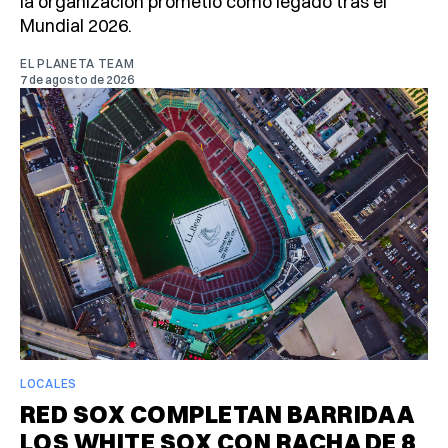
la organización prometió como legado tras el
Mundial 2026.
EL PLANETA TEAM
7 de agosto de 2026
LOCALES
RED SOX COMPLETAN BARRIDA A
LOS WHITE SOX CON RACHA DE 8