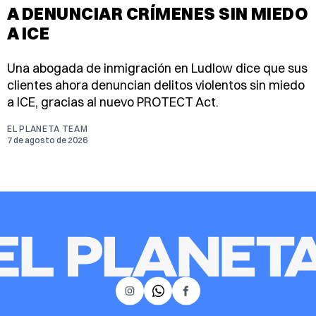
A DENUNCIAR CRÍMENES SIN MIEDO
A ICE
Una abogada de inmigración en Ludlow dice que sus
clientes ahora denuncian delitos violentos sin miedo
a ICE, gracias al nuevo PROTECT Act.
EL PLANETA TEAM
7 de agosto de 2026
𝕏
Instagram
Facebook