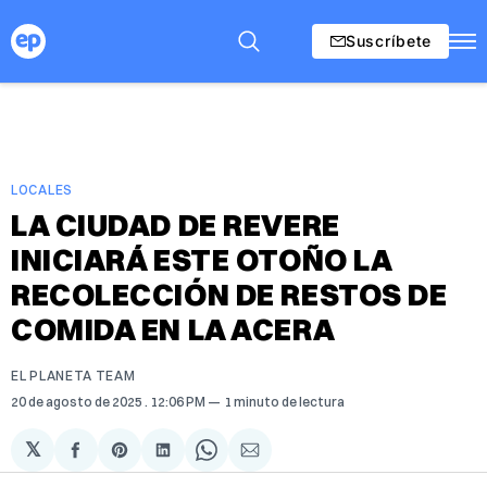
Suscríbete
LOCALES
LA CIUDAD DE REVERE
INICIARÁ ESTE OTOÑO LA
RECOLECCIÓN DE RESTOS DE
COMIDA EN LA ACERA
EL PLANETA TEAM
20 de agosto de 2025
. 12:06 PM
1 minuto de lectura
𝕏
Compartir
Share
Compartir
Share
Compartir
en
on
en
on
via