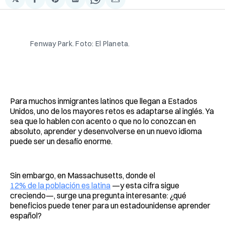
Compartir
Share
Compartir
Share
Compartir
en
on
en
on
via
Facebook
Pinterest
LinkedIn
WhatsApp
Email
Fenway Park. Foto: El Planeta.
Para muchos inmigrantes latinos que llegan a Estados
Unidos, uno de los mayores retos es adaptarse al inglés. Ya
sea que lo hablen con acento o que no lo conozcan en
absoluto, aprender y desenvolverse en un nuevo idioma
puede ser un desafío enorme.
Sin embargo, en Massachusetts, donde el
12% de la población es latina
—y esta cifra sigue
creciendo—, surge una pregunta interesante: ¿qué
beneficios puede tener para un estadounidense aprender
español?