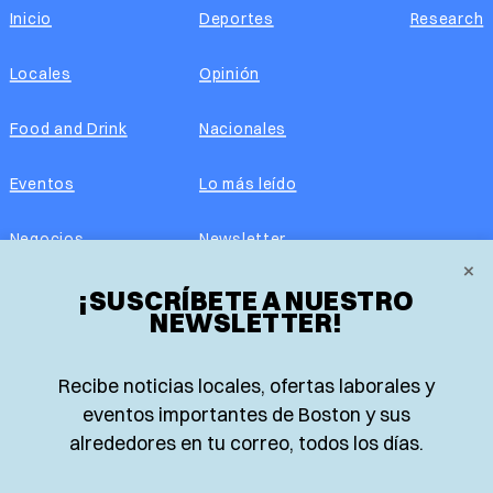
Inicio
Deportes
Research
Locales
Opinión
Food and Drink
Nacionales
Eventos
Lo más leído
Negocios
Newsletter
×
Real Estate
¡SUSCRÍBETE A NUESTRO
Edición impresa
NEWSLETTER!
Historias Latinas
Acerca de nosotros
Recibe noticias locales, ofertas laborales y
Guía de Recursos
Advertise with us
eventos importantes de Boston y sus
alrededores en tu correo, todos los días.
© 2026 El Planeta | Noticias en español desde Boston,
Massachusetts