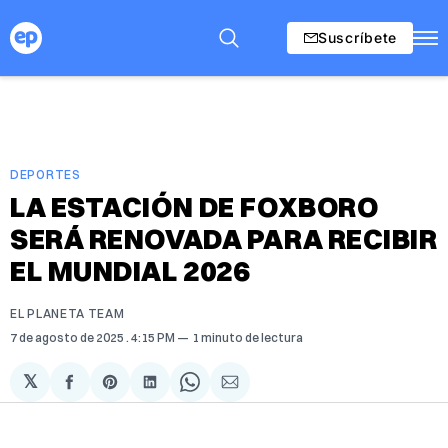
Suscríbete
DEPORTES
LA ESTACIÓN DE FOXBORO
SERÁ RENOVADA PARA RECIBIR
EL MUNDIAL 2026
EL PLANETA TEAM
7 de agosto de 2025
. 4:15 PM
1 minuto de lectura
𝕏
Compartir
Share
Compartir
Share
Compartir
en
on
en
on
via
Facebook
Pinterest
LinkedIn
WhatsApp
Email