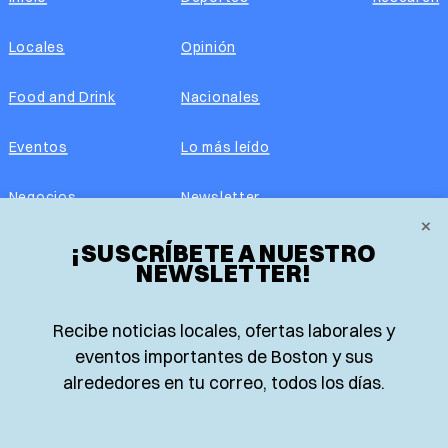
Locales
Opinión
Food and Drink
Nacionales
Eventos
Lo más leído
Negocios
Newsletter
×
Real Estate
¡SUSCRÍBETE A NUESTRO
Edición impresa
NEWSLETTER!
Historias Latinas
Acerca de nosotros
Recibe noticias locales, ofertas laborales y
Guía de Recursos
Advertise with us
eventos importantes de Boston y sus
alrededores en tu correo, todos los días.
© 2026 El Planeta | Noticias en español desde Boston,
Massachusetts