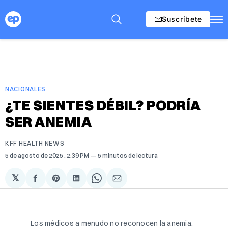
Suscríbete
NACIONALES
¿TE SIENTES DÉBIL? PODRÍA
SER ANEMIA
KFF HEALTH NEWS
5 de agosto de 2025
. 2:39 PM
5 minutos de lectura
𝕏
Compartir
Share
Compartir
Share
Compartir
en
on
en
on
via
Facebook
Pinterest
LinkedIn
WhatsApp
Email
Los médicos a menudo no reconocen la anemia, 