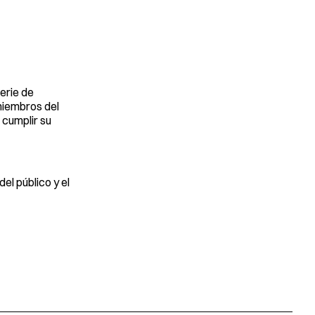
serie de
miembros del
 cumplir su
l público y el