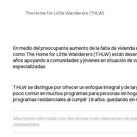
The Home for Little Wanderers (THLW).
En medio del preocupante aumento de la falta de vivienda 
como The Home for Little Wanderers (THLW) están desempe
años apoyando a comunidades y jóvenes en situación de vu
especializadas.
THLW se distingue por ofrecer un enfoque integral y de lar
poco común en muchos programas para personas sin hogar
programas residenciales al cumplir 18 años, quedando sin 
Mantente informado con los temas más relevantes de polí
newsletters.