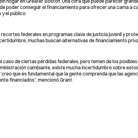
in hogar en Greater Boston. Una cifra que puede parecer grande
e poder conseguir el financiamiento para ofrecer una cama a ca
y el público.
ortes federales en programas clave de justicia juvenil y protecc
ncertidumbre, muchas buscan alternativas de financiamiento priv
 caso de ciertas pérdidas federales, pero temen de los posibles
administración cambiante, existe mucha incertidumbre sobre est
. Y creo que es fundamental que la gente comprenda que las agenc
ente financiados”, mencionó Grant.