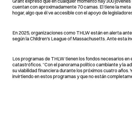
Grant expresó que en cualquier momento hay 300 jóvenes s
cuentan con aproximadamente 70 camas. El tiene la meta d
hogar, algo que él ve accesible con el apoyo de legisladores 
En 2025, organizaciones como THLW están en alerta ante rec
según la Children's League of Massachusetts. Ante esta i
Los programas de THLW tienen los fondos necesarios en el
catastróficos. “Con el panorama político cambiante y la 
su viabilidad financiera durante los próximos cuatro años
invirtiendo en estos programas y que no están completam