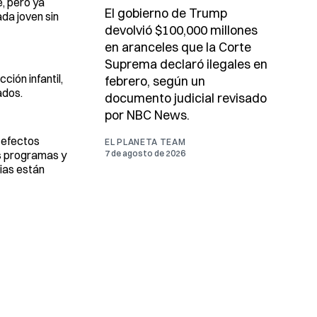
, pero ya
El gobierno de Trump
da joven sin
devolvió $100,000 millones
en aranceles que la Corte
Suprema declaró ilegales en
ión infantil,
febrero, según un
ados.
documento judicial revisado
por NBC News.
 efectos
EL PLANETA TEAM
os programas y
7 de agosto de 2026
ias están