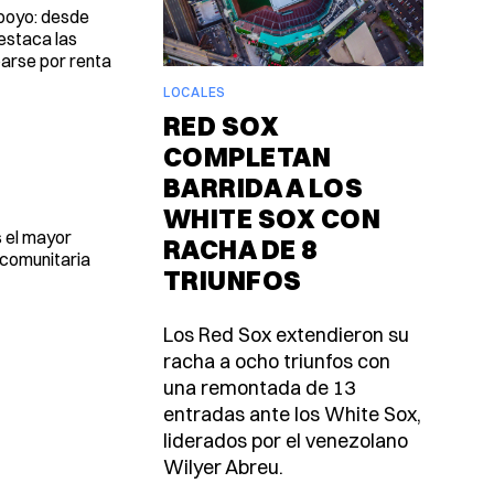
apoyo: desde
estaca las
parse por renta
LOCALES
RED SOX
COMPLETAN
BARRIDA A LOS
WHITE SOX CON
s el mayor
RACHA DE 8
 comunitaria
TRIUNFOS
Los Red Sox extendieron su
racha a ocho triunfos con
una remontada de 13
entradas ante los White Sox,
liderados por el venezolano
Wilyer Abreu.