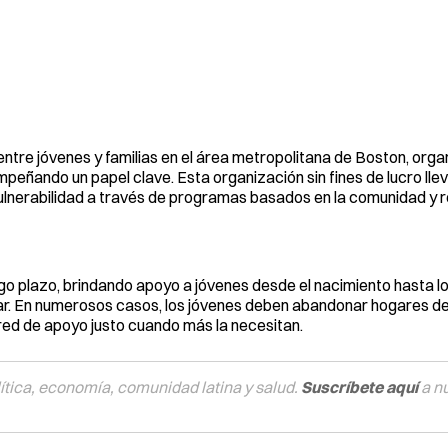
entre jóvenes y familias en el área metropolitana de Boston, org
ñando un papel clave. Esta organización sin fines de lucro lle
lnerabilidad a través de programas basados en la comunidad y 
go plazo, brindando apoyo a jóvenes desde el nacimiento hasta lo
. En numerosos casos, los jóvenes deben abandonar hogares de
red de apoyo justo cuando más la necesitan.
tica, economía, comunidad latina y salud.
Suscríbete aquí
a n