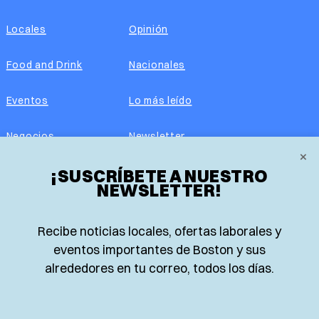
Locales
Opinión
Food and Drink
Nacionales
Eventos
Lo más leído
Negocios
Newsletter
×
Real Estate
¡SUSCRÍBETE A NUESTRO
Edición impresa
NEWSLETTER!
Historias Latinas
Acerca de nosotros
Recibe noticias locales, ofertas laborales y
Guía de Recursos
Advertise with us
eventos importantes de Boston y sus
alrededores en tu correo, todos los días.
© 2026 El Planeta | Noticias en español desde Boston,
Massachusetts