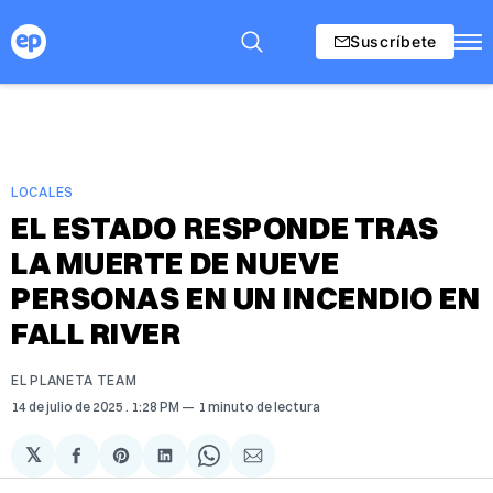
Suscríbete
LOCALES
EL ESTADO RESPONDE TRAS
LA MUERTE DE NUEVE
PERSONAS EN UN INCENDIO EN
FALL RIVER
EL PLANETA TEAM
14 de julio de 2025
. 1:28 PM
1 minuto de lectura
𝕏
Compartir
Share
Compartir
Share
Compartir
en
on
en
on
via