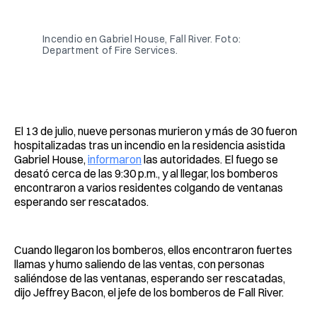
Facebook
Pinterest
LinkedIn
WhatsApp
Email
Incendio en Gabriel House, Fall River. Foto: 
Department of Fire Services.
El 13 de julio, nueve personas murieron y más de 30 fueron
hospitalizadas tras un incendio en la residencia asistida
Gabriel House,
informaron
las autoridades. El fuego se
desató cerca de las 9:30 p.m., y al llegar, los bomberos
encontraron a varios residentes colgando de ventanas
esperando ser rescatados.
Cuando llegaron los bomberos, ellos encontraron fuertes
llamas y humo saliendo de las ventas, con personas
saliéndose de las ventanas, esperando ser rescatadas,
dijo Jeffrey Bacon, el jefe de los bomberos de Fall River.