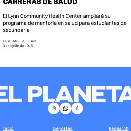
CARRERAS DE SALUD
El Lynn Community Health Center ampliará su
programa de mentoría en salud para estudiantes de
secundaria.
EL PLANETA TEAM
31 de julio de 2026
𝕏
Instagram
Facebook
Inicio
Deportes
Research