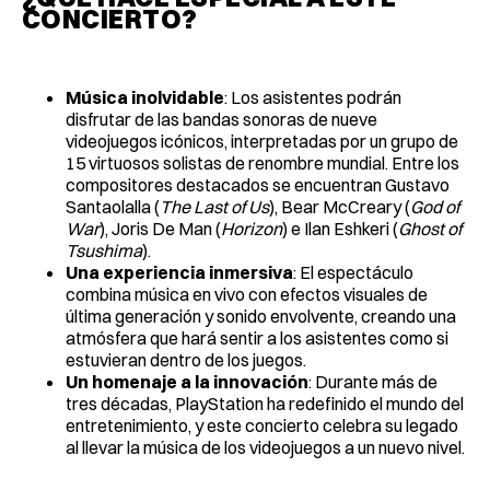
CONCIERTO?
Música inolvidable
: Los asistentes podrán
disfrutar de las bandas sonoras de nueve
videojuegos icónicos, interpretadas por un grupo de
15 virtuosos solistas de renombre mundial. Entre los
compositores destacados se encuentran Gustavo
Santaolalla (
The Last of Us
), Bear McCreary (
God of
War
), Joris De Man (
Horizon
) e Ilan Eshkeri (
Ghost of
Tsushima
).
Una experiencia inmersiva
: El espectáculo
combina música en vivo con efectos visuales de
última generación y sonido envolvente, creando una
atmósfera que hará sentir a los asistentes como si
estuvieran dentro de los juegos.
Un homenaje a la innovación
: Durante más de
tres décadas, PlayStation ha redefinido el mundo del
entretenimiento, y este concierto celebra su legado
al llevar la música de los videojuegos a un nuevo nivel.