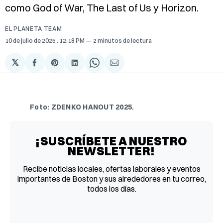
como God of War, The Last of Us y Horizon.
EL PLANETA TEAM
10 de julio de 2025
. 12:18 PM
2 minutos de lectura
𝕏
Compartir
Share
Compartir
Share
Compartir
en
on
en
on
via
Facebook
Pinterest
LinkedIn
WhatsApp
Email
Foto:
ZDENKO HANOUT 2025
.
¡SUSCRÍBETE A NUESTRO
NEWSLETTER!
Recibe noticias locales, ofertas laborales y eventos
importantes de Boston y sus alrededores en tu correo,
todos los días.