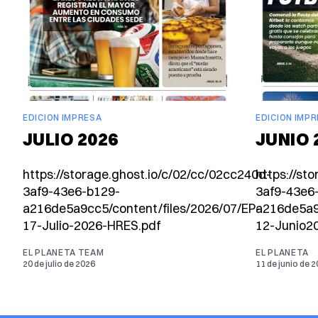
EDICION IMPRESA
EDICION IMP
JULIO 2026
JUNIO 
https://storage.ghost.io/c/02/cc/02cc240d-
https://st
3af9-43e6-b129-
3af9-43e6
a216de5a9cc5/content/files/2026/07/EP-
a216de5a9
17-Julio-2026-HRES.pdf
12-Junio2
EL PLANETA TEAM
EL PLANETA
20 de julio de 2026
11 de junio de 