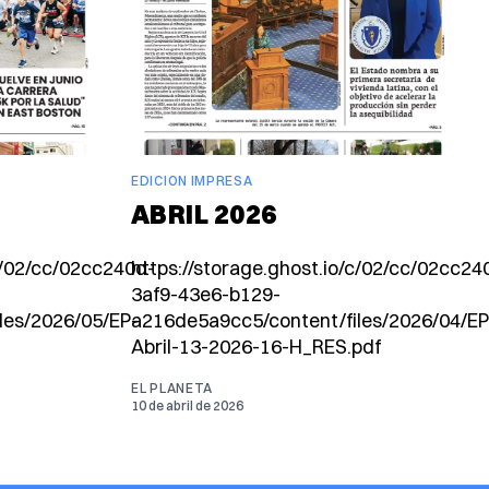
EDICION IMPRESA
ABRIL 2026
/c/02/cc/02cc240d-
https://storage.ghost.io/c/02/cc/02cc24
3af9-43e6-b129-
les/2026/05/EP-
a216de5a9cc5/content/files/2026/04/EP
Abril-13-2026-16-H_RES.pdf
EL PLANETA
10 de abril de 2026