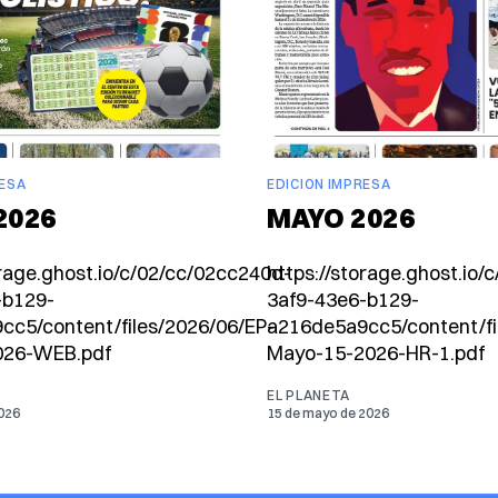
RESA
EDICION IMPRESA
2026
MAYO 2026
orage.ghost.io/c/02/cc/02cc240d-
https://storage.ghost.io
-b129-
3af9-43e6-b129-
cc5/content/files/2026/06/EP-
a216de5a9cc5/content/fi
026-WEB.pdf
Mayo-15-2026-HR-1.pdf
EL PLANETA
2026
15 de mayo de 2026