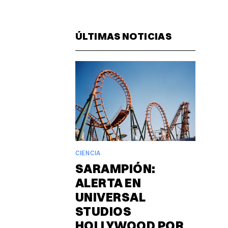
Facebook
Pinterest
LinkedIn
WhatsAp
Email
ÚLTIMAS NOTICIAS
CIENCIA
SARAMPIÓN:
ALERTA EN
UNIVERSAL
STUDIOS
HOLLYWOOD POR