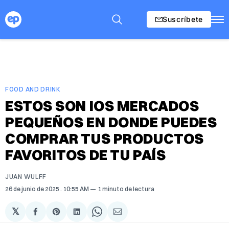
Suscríbete
FOOD AND DRINK
ESTOS SON IOS MERCADOS
PEQUEÑOS EN DONDE PUEDES
COMPRAR TUS PRODUCTOS
FAVORITOS DE TU PAÍS
JUAN WULFF
26 de junio de 2025
. 10:55 AM
1 minuto de lectura
𝕏
Compartir
Share
Compartir
Share
Compartir
en
on
en
on
via