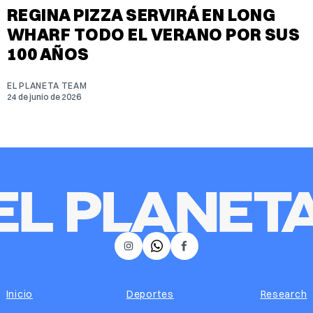
REGINA PIZZA SERVIRÁ EN LONG
WHARF TODO EL VERANO POR SUS
100 AÑOS
EL PLANETA TEAM
24 de junio de 2026
𝕏
Instagram
Facebook
Inicio
Deportes
Research