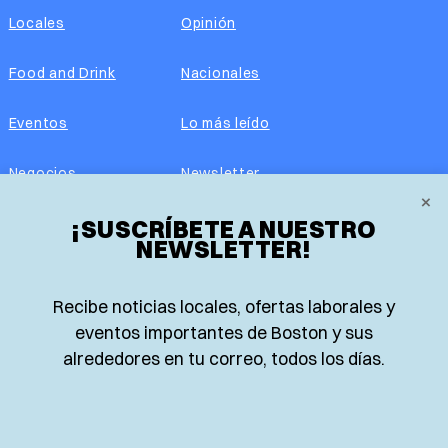
Locales
Opinión
Food and Drink
Nacionales
Eventos
Lo más leído
Negocios
Newsletter
×
¡SUSCRÍBETE A NUESTRO
Real Estate
Edición impresa
NEWSLETTER!
Historias Latinas
Acerca de nosotros
Recibe noticias locales, ofertas laborales y
Guía de Recursos
Advertise with us
eventos importantes de Boston y sus
alrededores en tu correo, todos los días.
© 2026 El Planeta | Noticias en español desde Boston,
Massachusetts