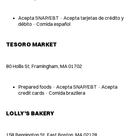
Acepta SNAP/EBT · Acepta tarjetas de crédito y
débito · Comida español
TESORO MARKET
80 Hollis St, Framingham, MA 01702
Prepared foods · Acepta SNAP/EBT · Acepta
credit cards · Comida brazilera
LOLLY’S BAKERY
158 Bennington St, East Boston, MA 02128