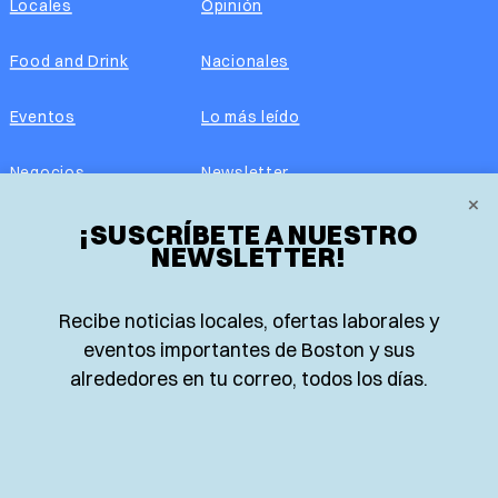
Locales
Opinión
Food and Drink
Nacionales
Eventos
Lo más leído
Negocios
Newsletter
×
Real Estate
¡SUSCRÍBETE A NUESTRO
Edición impresa
NEWSLETTER!
Historias Latinas
Acerca de nosotros
Recibe noticias locales, ofertas laborales y
Guía de Recursos
Advertise with us
eventos importantes de Boston y sus
alrededores en tu correo, todos los días.
© 2026 El Planeta | Noticias en español desde Boston,
Massachusetts