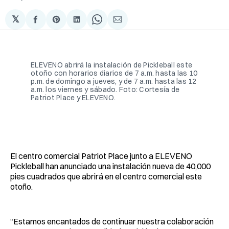
𝕏
Compartir
Share
Compartir
Share
Compartir
en
on
en
on
via
Facebook
Pinterest
LinkedIn
WhatsApp
Email
ELEVENO abrirá la instalación de Pickleball este 
otoño con horarios diarios de 7 a.m. hasta las 10 
p.m. de domingo a jueves, y de 7 a.m. hasta las 12 
a.m. los viernes y sábado. Foto: Cortesía de 
Patriot Place y ELEVENO.
El centro comercial Patriot Place junto a ELEVENO
Pickleball han anunciado una instalación nueva de 40,000
pies cuadrados que abrirá en el centro comercial este
otoño.
“Estamos encantados de continuar nuestra colaboración