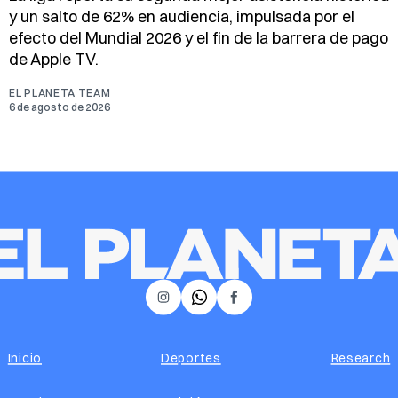
y un salto de 62% en audiencia, impulsada por el
efecto del Mundial 2026 y el fin de la barrera de pago
de Apple TV.
EL PLANETA TEAM
6 de agosto de 2026
𝕏
Instagram
Facebook
Inicio
Deportes
Research