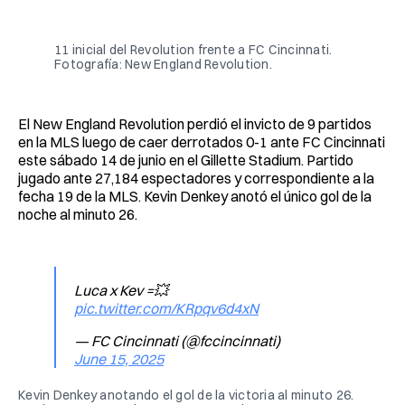
Facebook
Pinterest
LinkedIn
WhatsApp
Email
11 inicial del Revolution frente a FC Cincinnati. 
Fotografía: New England Revolution.
El New England Revolution perdió el invicto de 9 partidos
en la MLS luego de caer derrotados 0-1 ante FC Cincinnati
este sábado 14 de junio en el Gillette Stadium. Partido
jugado ante 27,184 espectadores y correspondiente a la
fecha 19 de la MLS. Kevin Denkey anotó el único gol de la
noche al minuto 26.
Luca x Kev =💥
pic.twitter.com/KRpqv6d4xN
— FC Cincinnati (@fccincinnati)
June 15, 2025
Kevin Denkey anotando el gol de la victoria al minuto 26. 