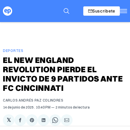
Suscríbete
DEPORTES
EL NEW ENGLAND
REVOLUTION PIERDE EL
INVICTO DE 9 PARTIDOS ANTE
FC CINCINNATI
CARLOS ANDRÉS PAZ COLINDRES
14 de junio de 2025
. 10:40 PM
2 minutos de lectura
𝕏
Compartir
Share
Compartir
Share
Compartir
en
on
en
on
via