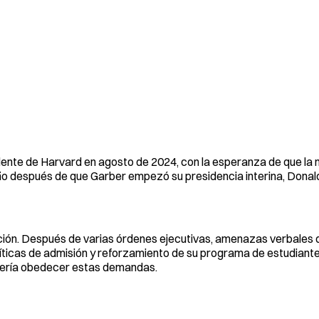
nte de Harvard en agosto de 2024, con la esperanza de que la 
n año después de que Garber empezó su presidencia interina, Dona
ción. Después de varias órdenes ejecutivas, amenazas verbales 
olíticas de admisión y reforzamiento de su programa de estudiant
i quería obedecer estas demandas.