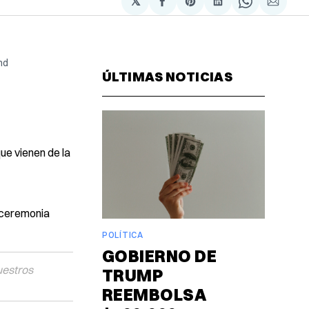
𝕏
Compartir
Share
Compartir
Share
Compa
en
on
en
on
via
Facebook
Pinterest
LinkedIn
WhatsAp
Email
d 
ÚLTIMAS NOTICIAS
ue vienen de la
a ceremonia
POLÍTICA
GOBIERNO DE
uestros
TRUMP
REEMBOLSA