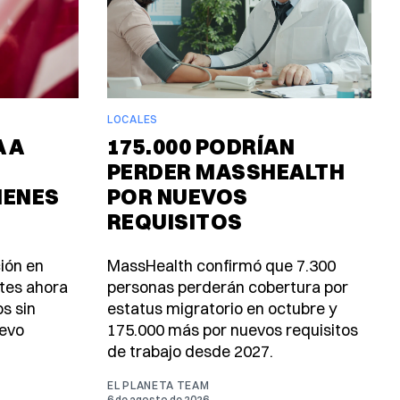
LOCALES
 A
175.000 PODRÍAN
PERDER MASSHEALTH
MENES
POR NUEVOS
REQUISITOS
ión en
MassHealth confirmó que 7.300
ntes ahora
personas perderán cobertura por
s sin
estatus migratorio en octubre y
uevo
175.000 más por nuevos requisitos
de trabajo desde 2027.
EL PLANETA TEAM
6 de agosto de 2026