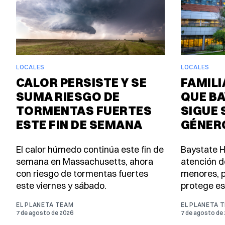
LOCALES
LOCALES
CALOR PERSISTE Y SE
FAMIL
SUMA RIESGO DE
QUE BA
TORMENTAS FUERTES
SIGUE 
ESTE FIN DE SEMANA
GÉNER
El calor húmedo continúa este fin de
Baystate H
semana en Massachusetts, ahora
atención d
con riesgo de tormentas fuertes
menores, p
este viernes y sábado.
protege es
EL PLANETA TEAM
EL PLANETA 
7 de agosto de 2026
7 de agosto de