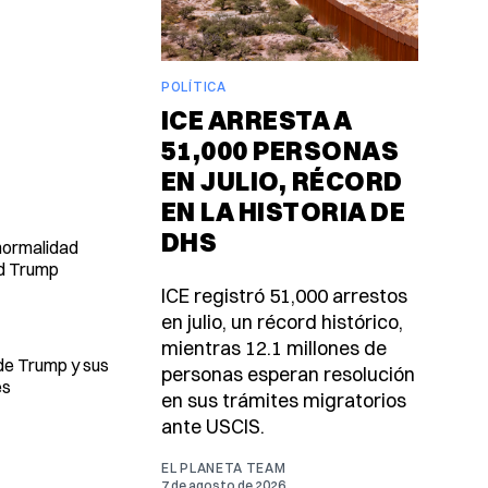
POLÍTICA
ICE ARRESTA A
51,000 PERSONAS
EN JULIO, RÉCORD
EN LA HISTORIA DE
DHS
normalidad
ld Trump
ICE registró 51,000 arrestos
en julio, un récord histórico,
mientras 12.1 millones de
de Trump y sus
personas esperan resolución
es
en sus trámites migratorios
ante USCIS.
EL PLANETA TEAM
7 de agosto de 2026