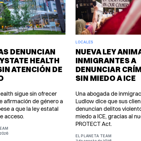
LOCALES
IAS DENUNCIAN
NUEVA LEY ANIMA
YSTATE HEALTH
INMIGRANTES A
SIN ATENCIÓN DE
DENUNCIAR CRÍ
O
SIN MIEDO A ICE
ealth sigue sin ofrecer
Una abogada de inmigrac
e afirmación de género a
Ludlow dice que sus clie
ese a que la ley estatal
denuncian delitos violento
e acceso.
miedo a ICE, gracias al n
PROTECT Act.
TEAM
 2026
EL PLANETA TEAM
7 de agosto de 2026