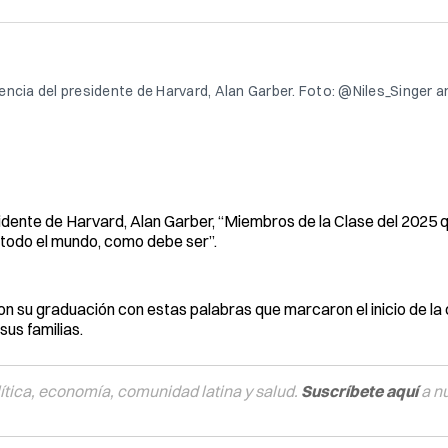
ncia del presidente de Harvard, Alan Garber. Foto: @Niles_Singer an
sidente de Harvard, Alan Garber, “Miembros de la Clase del 2025 q
e todo el mundo, como debe ser”.
on su graduación con estas palabras que marcaron el inicio de l
us familias.
tica, economía, comunidad latina y salud.
Suscríbete aquí
a n