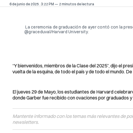
6 de junio de 2025
. 3:22 PM
2 minutos de lectura
 La ceremonia de graduación de ayer contó con la prese
@graceduval/Harvard University.
“Y bienvenidos, miembros de la Clase del 2025”, dijo el pre
vuelta de la esquina, de todo el país y de todo el mundo. D
El jueves 29 de Mayo, los estudiantes de Harvard celebrar
donde Garber fue recibido con ovaciones por graduados y s
Mantente informado con los temas más relevantes de polí
newsletters.