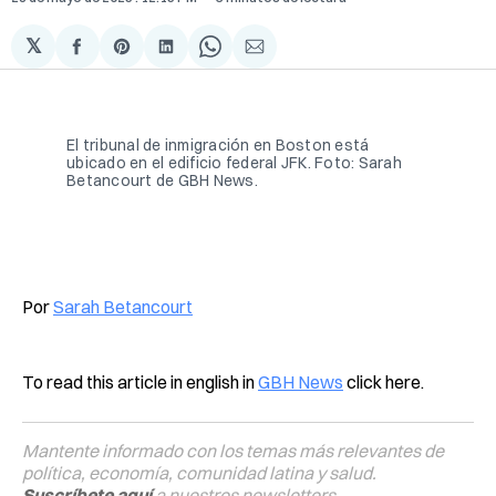
𝕏
Compartir
Share
Compartir
Share
Compartir
en
on
en
on
via
Facebook
Pinterest
LinkedIn
WhatsApp
Email
El tribunal de inmigración en Boston está 
ubicado en el edificio federal JFK. Foto: Sarah 
Betancourt de GBH News. 
Por
Sarah Betancourt
To read this article in english in
GBH News
click here.
Mantente informado con los temas más relevantes de
política, economía, comunidad latina y salud.
Suscríbete aquí
a nuestros newsletters.