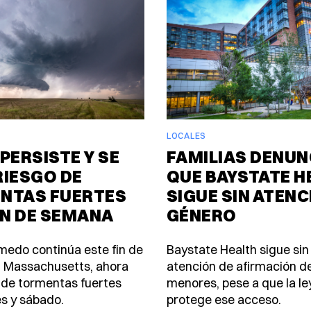
LOCALES
PERSISTE Y SE
FAMILIAS DENUN
RIESGO DE
QUE BAYSTATE H
NTAS FUERTES
SIGUE SIN ATENC
IN DE SEMANA
GÉNERO
úmedo continúa este fin de
Baystate Health sigue sin
 Massachusetts, ahora
atención de afirmación d
 de tormentas fuertes
menores, pese a que la le
es y sábado.
protege ese acceso.