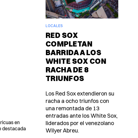
LOCALES
RED SOX
COMPLETAN
BARRIDA A LOS
WHITE SOX CON
RACHA DE 8
TRIUNFOS
Los Red Sox extendieron su
racha a ocho triunfos con
una remontada de 13
entradas ante los White Sox,
oricuas en
liderados por el venezolano
do destacada
Wilyer Abreu.