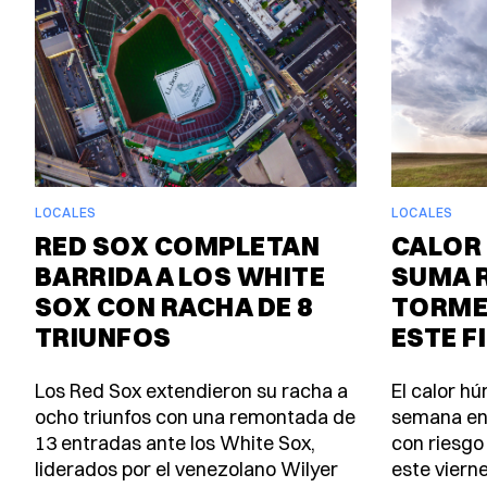
LOCALES
LOCALES
RED SOX COMPLETAN
CALOR 
BARRIDA A LOS WHITE
SUMA 
SOX CON RACHA DE 8
TORME
TRIUNFOS
ESTE F
Los Red Sox extendieron su racha a
El calor h
ocho triunfos con una remontada de
semana en
13 entradas ante los White Sox,
con riesgo
liderados por el venezolano Wilyer
este viern