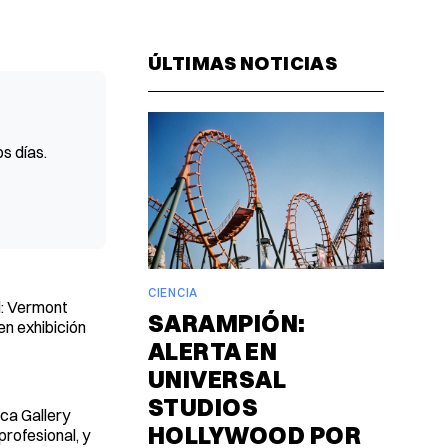
Facebook
Pinterest
LinkedIn
WhatsAp
Email
ÚLTIMAS NOTICIAS
s días.
CIENCIA
l: Vermont
SARAMPIÓN:
en exhibición
ALERTA EN
UNIVERSAL
STUDIOS
ica Gallery
HOLLYWOOD POR
rofesional, y