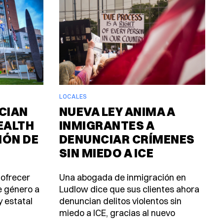
LOCALES
CIAN
NUEVA LEY ANIMA A
EALTH
INMIGRANTES A
IÓN DE
DENUNCIAR CRÍMENES
SIN MIEDO A ICE
 ofrecer
Una abogada de inmigración en
e género a
Ludlow dice que sus clientes ahora
y estatal
denuncian delitos violentos sin
miedo a ICE, gracias al nuevo