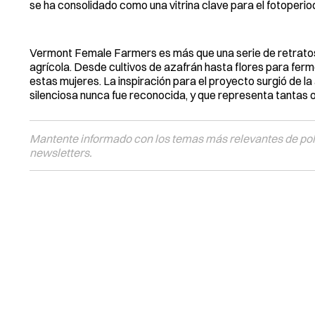
se ha consolidado como una vitrina clave para el fotoper
Vermont Female Farmers es más que una serie de retratos: e
agrícola. Desde cultivos de azafrán hasta flores para ferm
estas mujeres. La inspiración para el proyecto surgió de l
silenciosa nunca fue reconocida, y que representa tantas ot
Mantente informado con los temas más relevantes de polí
newsletters.