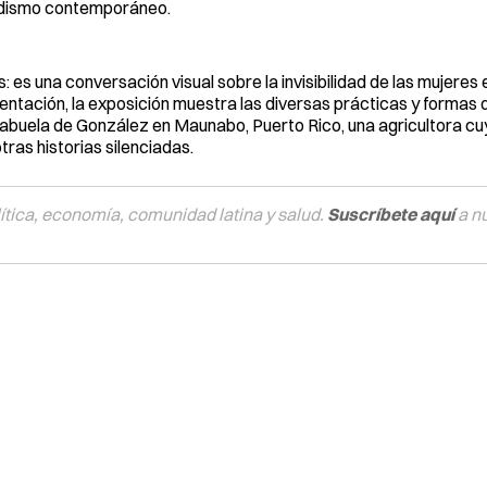
iodismo contemporáneo.
s una conversación visual sobre la invisibilidad de las mujeres e
entación, la exposición muestra las diversas prácticas y formas 
a abuela de González en Maunabo, Puerto Rico, una agricultora cu
ras historias silenciadas.
tica, economía, comunidad latina y salud.
Suscríbete aquí
a n