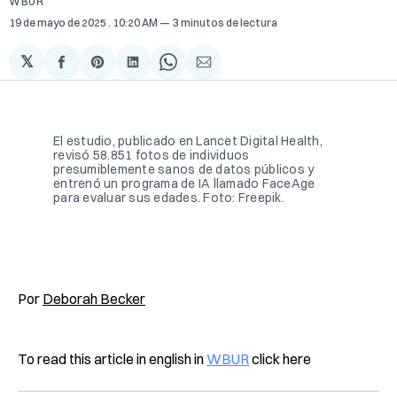
WBUR
19 de mayo de 2025
. 10:20 AM
3 minutos de lectura
𝕏
Compartir
Share
Compartir
Share
Compartir
en
on
en
on
via
Facebook
Pinterest
LinkedIn
WhatsApp
Email
El estudio, publicado en Lancet Digital Health, 
revisó 58.851 fotos de individuos 
presumiblemente sanos de datos públicos y 
entrenó un programa de IA llamado FaceAge 
para evaluar sus edades. Foto: Freepik. 
Por
Deborah Becker
To read this article in english in
WBUR
click here