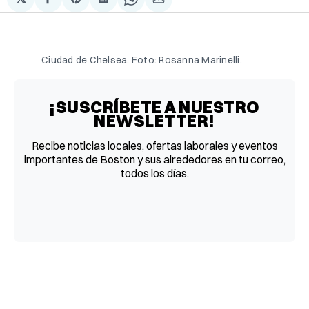
Compartir
Share
Compartir
Share
Compartir
en
on
en
on
via
Facebook
Pinterest
LinkedIn
WhatsApp
Email
Ciudad de Chelsea. Foto: Rosanna Marinelli. 
¡SUSCRÍBETE A NUESTRO
NEWSLETTER!
Recibe noticias locales, ofertas laborales y eventos
importantes de Boston y sus alrededores en tu correo,
todos los días.