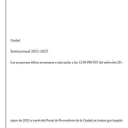
Ciudad.
Institucional 2021-2025
B
Las propuestas deben presentarse a más tardar a las
12:00 PM EST del miércoles 28 de
mayo de 2025
a través del Portal de Proveedores de la Ciudad en
boston.gov/supplierpo