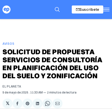
Suscríbete
AVISOS
SOLICITUD DE PROPUESTA
SERVICIOS DE CONSULTORÍA
EN PLANIFICACIÓN DEL USO
DEL SUELO Y ZONIFICACIÓN
EL PLANETA
5 de mayo de 2025
. 11:33 AM
2 minutos de lectura
𝕏
Compartir
Share
Compartir
Share
Compartir
en
on
en
on
via