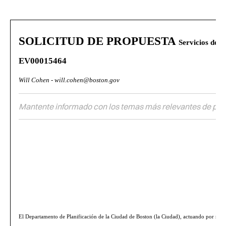
Facebook
Pinterest
LinkedIn
WhatsApp
Email
SOLICITUD DE PROPUESTA
Servicios de Co
EV00015464
Will Cohen -
will.cohen@boston.gov
Mantente informado con los temas más relevantes de polí
El Departamento de Planificación de la Ciudad de Boston (la Ciudad), actuando por med