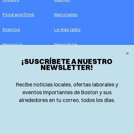
Food and Drink
Nacionales
Eventos
Lo más leído
Negocios
Newsletter
×
¡SUSCRÍBETE A NUESTRO
Real Estate
Edición impresa
NEWSLETTER!
Historias Latinas
Acerca de nosotros
Recibe noticias locales, ofertas laborales y
Guía de Recursos
Advertise with us
eventos importantes de Boston y sus
alrededores en tu correo, todos los días.
© 2026 El Planeta | Noticias en español desde Boston,
Massachusetts