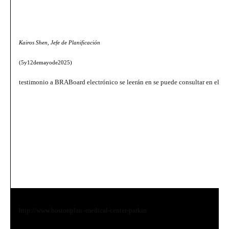
Kairos Shen, Jefe de Planificación
(5y12demayode2025)
testimonio a BRABoard electrónico se leerán en se puede consultar en el
http://www.bostonplan -medical-center-parkin