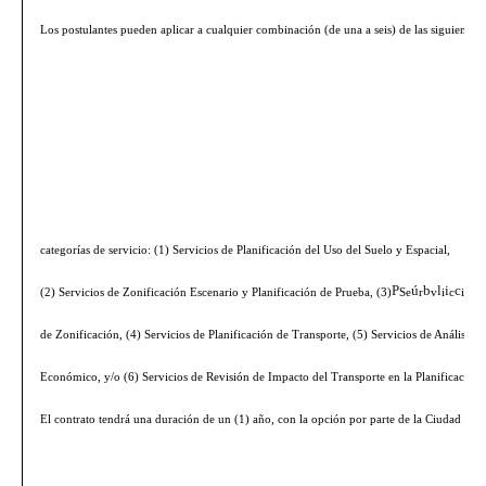
Los postulantes pueden aplicar a cualquier combinación (de una a seis) de las siguientes
categorías de servicio: (1) Servicios de Planificación del Uso del Suelo y Espacial,
P
ú
b
l
i
c
a
(2) Servicios de Zonificación Escenario y Planificación de Prueba, (3)
Se
r
v
i
c
io
s
de Zonificación, (4) Servicios de Planificación de Transporte, (5) Servicios de Análisis
Económico, y/o (6) Servicios de Revisión de Impacto del Transporte en la Planificación.
El contrato tendrá una duración de un (1) año, con la opción por parte de la Ciudad d