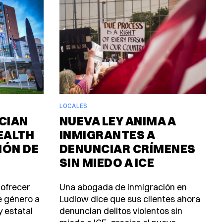
LOCALES
CIAN
NUEVA LEY ANIMA A
EALTH
INMIGRANTES A
IÓN DE
DENUNCIAR CRÍMENES
SIN MIEDO A ICE
 ofrecer
Una abogada de inmigración en
e género a
Ludlow dice que sus clientes ahora
y estatal
denuncian delitos violentos sin