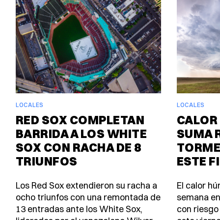
LOCALES
LOCALES
RED SOX COMPLETAN
CALOR 
BARRIDA A LOS WHITE
SUMA 
SOX CON RACHA DE 8
TORME
TRIUNFOS
ESTE F
Los Red Sox extendieron su racha a
El calor h
ocho triunfos con una remontada de
semana en
13 entradas ante los White Sox,
con riesgo