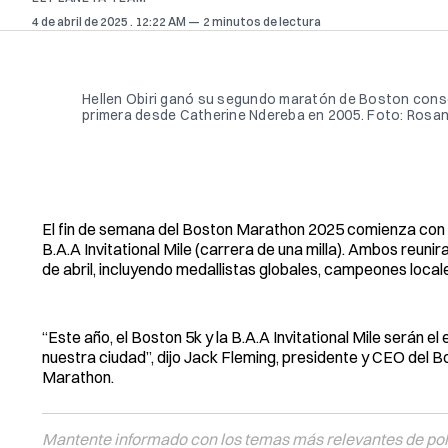
4 de abril de 2025
. 12:22 AM
2 minutos de lectura
Hellen Obiri ganó su segundo maratón de Boston consecu
primera desde Catherine Ndereba en 2005. Foto: Rosann
El fin de semana del Boston Marathon 2025 comienza con d
B.A.A Invitational Mile (carrera de una milla). Ambos reuni
de abril, incluyendo medallistas globales, campeones local
“Este año, el Boston 5k y la B.A.A Invitational Mile serán el 
nuestra ciudad”, dijo Jack Fleming, presidente y CEO del B
Marathon.
Mantente informado con los temas más relevantes de polí