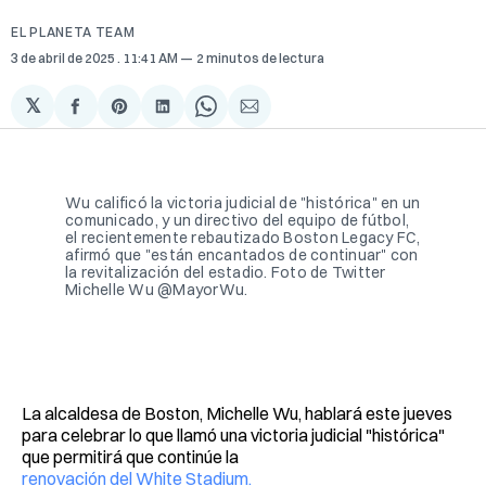
EL PLANETA TEAM
3 de abril de 2025
. 11:41 AM
2 minutos de lectura
𝕏
Compartir
Share
Compartir
Share
Compartir
en
on
en
on
via
Facebook
Pinterest
LinkedIn
WhatsApp
Email
Wu calificó la victoria judicial de "histórica" ​​en un 
comunicado, y un directivo del equipo de fútbol, ​​
el recientemente rebautizado Boston Legacy FC, 
afirmó que "están encantados de continuar" con 
la revitalización del estadio. Foto de Twitter 
Michelle Wu @MayorWu.
La alcaldesa de Boston, Michelle Wu, hablará este jueves
para celebrar lo que llamó una victoria judicial "histórica" ​​
que permitirá que continúe la
renovación del White Stadium.