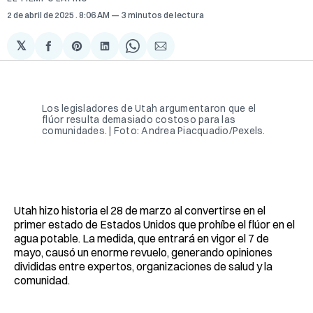
2 de abril de 2025
. 8:06 AM
3 minutos de lectura
𝕏
Compartir
Share
Compartir
Share
Compartir
en
on
en
on
via
Facebook
Pinterest
LinkedIn
WhatsApp
Email
Los legisladores de Utah argumentaron que el 
flúor resulta demasiado costoso para las 
comunidades. | Foto: Andrea Piacquadio/Pexels.
Utah hizo historia el 28 de marzo al convertirse en el
primer estado de Estados Unidos que prohíbe el flúor en el
agua potable. La medida, que entrará en vigor el 7 de
mayo, causó un enorme revuelo, generando opiniones
divididas entre expertos, organizaciones de salud y la
comunidad.