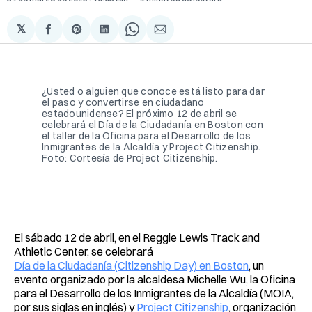
𝕏
Compartir
Share
Compartir
Share
Compartir
en
on
en
on
via
Facebook
Pinterest
LinkedIn
WhatsApp
Email
¿Usted o alguien que conoce está listo para dar 
el paso y convertirse en ciudadano 
estadounidense? El próximo 12 de abril se 
celebrará el Día de la Ciudadanía en Boston con 
el taller de la Oficina para el Desarrollo de los 
Inmigrantes de la Alcaldía y Project Citizenship. 
Foto: Cortesía de Project Citizenship. 
El sábado 12 de abril, en el Reggie Lewis Track and
Athletic Center, se celebrará
Día de la Ciudadanía (Citizenship Day) en Boston
, un
evento organizado por la alcaldesa Michelle Wu, la Oficina
para el Desarrollo de los Inmigrantes de la Alcaldía (MOIA,
por sus siglas en inglés) y
Project Citizenship
, organización