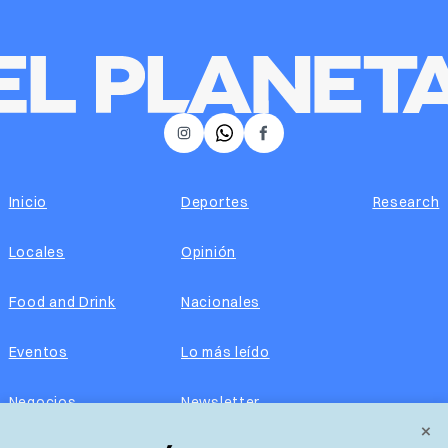
𝕏
Instagram
Facebook
Inicio
Deportes
Research
Locales
Opinión
Food and Drink
Nacionales
Eventos
Lo más leído
Negocios
Newsletter
×