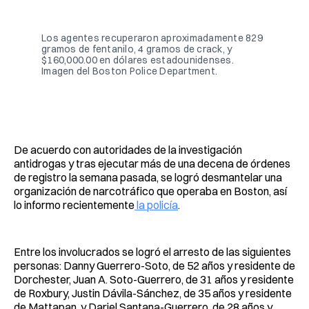
Facebook
Pinterest
LinkedIn
WhatsApp
Email
Los agentes recuperaron aproximadamente 829 
gramos de fentanilo, 4 gramos de crack, y 
$160,000.00 en dólares estadounidenses. 
Imagen del Boston Police Department.
De acuerdo con autoridades de la investigación
antidrogas y tras ejecutar más de una decena de órdenes
de registro la semana pasada, se logró desmantelar una
organización de narcotráfico que operaba en Boston, así
lo informo recientemente
la policía
.
Entre los involucrados se logró el arresto de las siguientes
personas: Danny Guerrero-Soto, de 52 años y residente de
Dorchester, Juan A. Soto-Guerrero, de 31 años y residente
de Roxbury, Justin Dávila-Sánchez, de 35 años y residente
de Mattapan, y Dariel Santana-Guerrero, de 28 años y