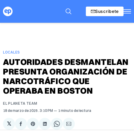
Suscríbete
LOCALES
AUTORIDADES DESMANTELAN
PRESUNTA ORGANIZACIÓN DE
NARCOTRÁFICO QUE
OPERABA EN BOSTON
EL PLANETA TEAM
18 de marzo de 2025
. 3:10 PM
1 minuto de lectura
𝕏
Compartir
Share
Compartir
Share
Compartir
en
on
en
on
via