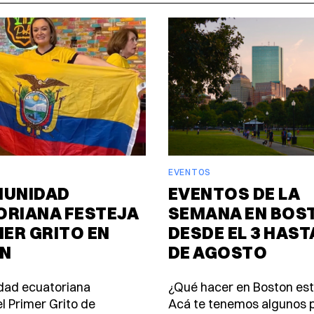
EVENTOS
MUNIDAD
EVENTOS DE LA
ORIANA FESTEJA
SEMANA EN BOS
MER GRITO EN
DESDE EL 3 HASTA
N
DE AGOSTO
dad ecuatoriana
¿Qué hacer en Boston es
l Primer Grito de
Acá te tenemos algunos p