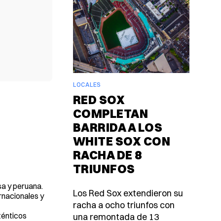
LOCALES
RED SOX
COMPLETAN
BARRIDA A LOS
WHITE SOX CON
RACHA DE 8
TRIUNFOS
sa y peruana.
Los Red Sox extendieron su
rnacionales y
racha a ocho triunfos con
ténticos
una remontada de 13