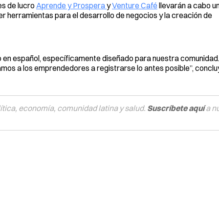
es de lucro
Aprende y Prospera
y
Venture Café
llevarán a cabo u
r herramientas para el desarrollo de negocios y la creación de
to en español, específicamente diseñado para nuestra comunidad
itamos a los emprendedores a registrarse lo antes posible”, concl
tica, economía, comunidad latina y salud.
Suscríbete aquí
a n