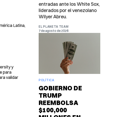
entradas ante los White Sox,
liderados por el venezolano
Wilyer Abreu.
mérica Latina,
EL PLANETA TEAM
7 de agosto de 2026
ersity y
ve para
ara validar
POLÍTICA
GOBIERNO DE
TRUMP
REEMBOLSA
$100,000