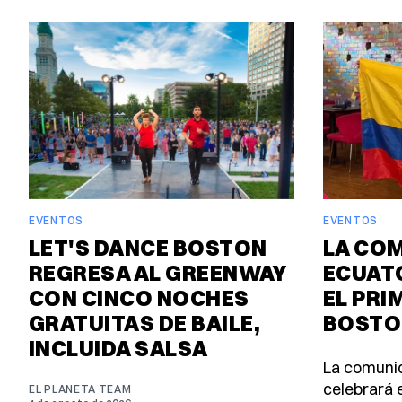
EVENTOS
EVENTOS
LET'S DANCE BOSTON
LA CO
REGRESA AL GREENWAY
ECUAT
CON CINCO NOCHES
EL PRI
GRATUITAS DE BAILE,
BOSTO
INCLUIDA SALSA
La comuni
celebrará e
EL PLANETA TEAM