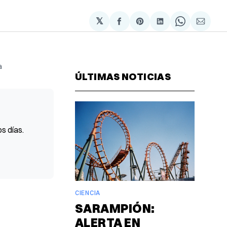
𝕏
Compartir
Share
Compartir
Share
Compa
en
on
en
on
via
Facebook
Pinterest
LinkedIn
WhatsAp
Email
 
ÚLTIMAS NOTICIAS
s días.
CIENCIA
SARAMPIÓN:
ALERTA EN