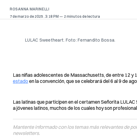
ROSANNA MARINELLI
7 de marzo de 2025
. 3:18 PM
2 minutos de lectura
LULAC Sweetheart. Foto: Fernandito Bossa.
Las niñas adolescentes de Massachusetts, de entre 12 y 1
estado
en la convención, que se celebrará del 6 al 9 de ag
Las latinas que participen en el certamen Señorita LULAC
a jóvenes latinos, muchos de los cuales hoy son profesiona
Mantente informado con los temas más relevantes de polí
newsletters.