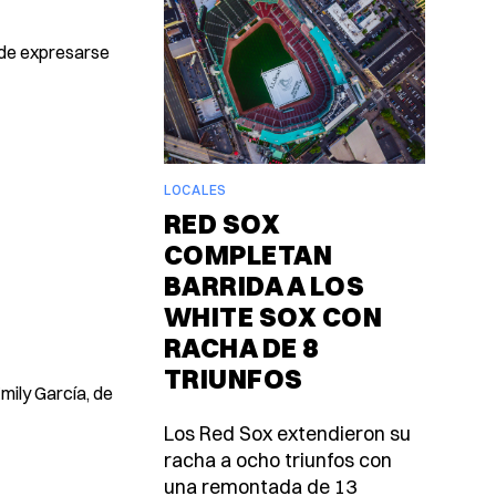
d de expresarse
LOCALES
RED SOX
COMPLETAN
BARRIDA A LOS
WHITE SOX CON
RACHA DE 8
TRIUNFOS
mily García, de
Los Red Sox extendieron su
racha a ocho triunfos con
una remontada de 13