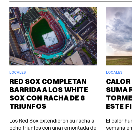
LOCALES
LOCALES
RED SOX COMPLETAN
CALOR 
BARRIDA A LOS WHITE
SUMA 
SOX CON RACHA DE 8
TORME
TRIUNFOS
ESTE F
Los Red Sox extendieron su racha a
El calor h
ocho triunfos con una remontada de
semana en