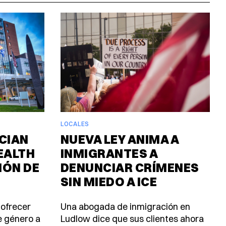
LOCALES
CIAN
NUEVA LEY ANIMA A
EALTH
INMIGRANTES A
IÓN DE
DENUNCIAR CRÍMENES
SIN MIEDO A ICE
 ofrecer
Una abogada de inmigración en
e género a
Ludlow dice que sus clientes ahora