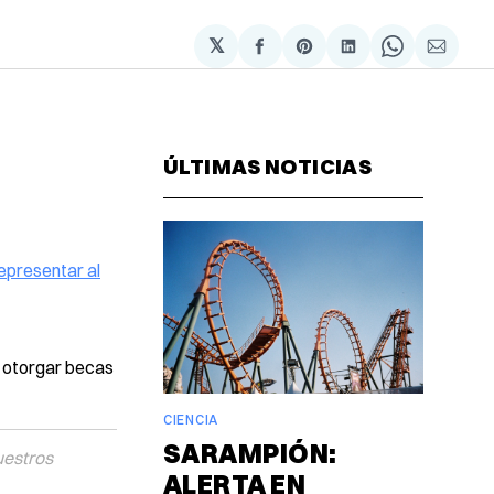
𝕏
Compartir
Share
Compartir
Share
Compa
en
on
en
on
via
Facebook
Pinterest
LinkedIn
WhatsAp
Email
ÚLTIMAS NOTICIAS
epresentar al
a otorgar becas
CIENCIA
SARAMPIÓN:
uestros
ALERTA EN