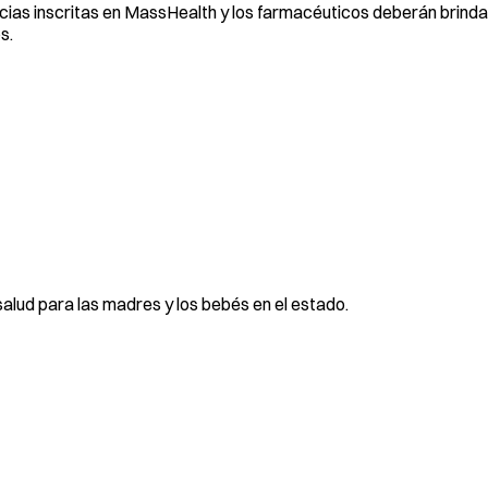
ias inscritas en MassHealth y los farmacéuticos deberán brinda
s.
 salud para las madres y los bebés en el estado.