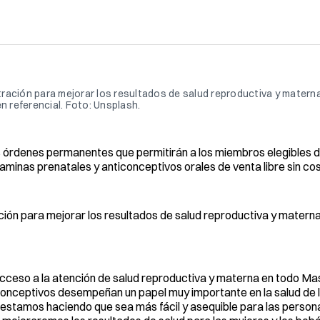
ración para mejorar los resultados de salud reproductiva y materna
n referencial. Foto: Unsplash.
os órdenes permanentes que permitirán a los miembros elegibles
aminas prenatales y anticonceptivos orales de venta libre sin cos
ón para mejorar los resultados de salud reproductiva y materna 
cceso a la atención de salud reproductiva y materna en todo M
onceptivos desempeñan un papel muy importante en la salud de l
estamos haciendo que sea más fácil y asequible para las person