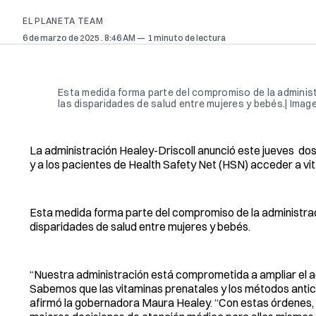
EL PLANETA TEAM
6 de marzo de 2025
. 8:46 AM
1 minuto de lectura
Esta medida forma parte del compromiso de la administ
las disparidades de salud entre mujeres y bebés.| Image
La administración Healey-Driscoll anunció este jueves d
y a los pacientes de Health Safety Net (HSN) acceder a vit
Esta medida forma parte del compromiso de la administraci
disparidades de salud entre mujeres y bebés.
“Nuestra administración está comprometida a ampliar el a
Sabemos que las vitaminas prenatales y los métodos antic
afirmó la gobernadora Maura Healey. “Con estas órdenes, 