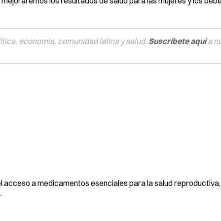
mejoraremos los resultados de salud para las mujeres y los bebé
tica, economía, comunidad latina y salud.
Suscríbete aquí
a n
l acceso a medicamentos esenciales para la salud reproductiva
.