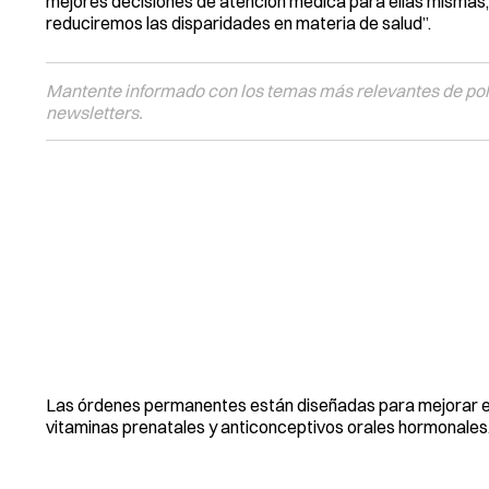
mejores decisiones de atención médica para ellas mismas, 
reduciremos las disparidades en materia de salud”.
Mantente informado con los temas más relevantes de polí
newsletters.
Las órdenes permanentes están diseñadas para mejorar e
vitaminas prenatales y anticonceptivos orales hormonales