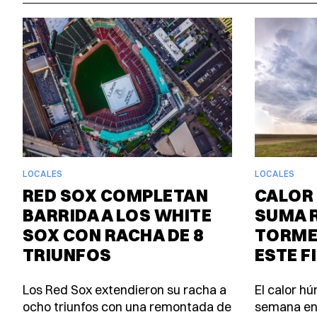
LOCALES
LOCALES
RED SOX COMPLETAN
CALOR 
BARRIDA A LOS WHITE
SUMA 
SOX CON RACHA DE 8
TORME
TRIUNFOS
ESTE F
Los Red Sox extendieron su racha a
El calor h
ocho triunfos con una remontada de
semana en