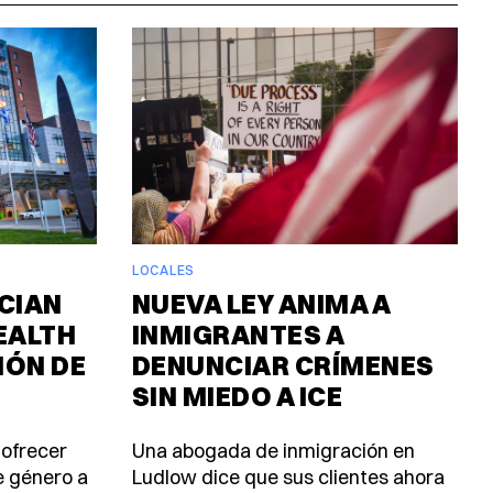
LOCALES
CIAN
NUEVA LEY ANIMA A
EALTH
INMIGRANTES A
IÓN DE
DENUNCIAR CRÍMENES
SIN MIEDO A ICE
 ofrecer
Una abogada de inmigración en
e género a
Ludlow dice que sus clientes ahora