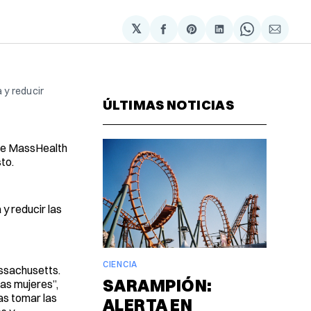
𝕏
Compartir
Share
Compartir
Share
Compa
en
on
en
on
via
Facebook
Pinterest
LinkedIn
WhatsAp
Email
 y reducir
ÚLTIMAS NOTICIAS
 de MassHealth
to.
y reducir las
CIENCIA
assachusetts.
SARAMPIÓN:
as mujeres”,
as tomar las
ALERTA EN