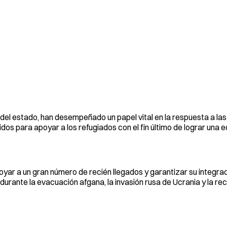
el estado, han desempeñado un papel vital en la respuesta a las c
os para apoyar a los refugiados con el fin último de lograr una 
yar a un gran número de recién llegados y garantizar su integrac
rante la evacuación afgana, la invasión rusa de Ucrania y la rec