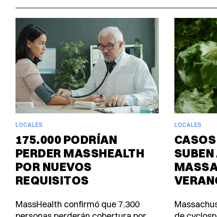
LOCALES
LOCALES
175.000 PODRÍAN
CASOS
PERDER MASSHEALTH
SUBEN 
POR NUEVOS
MASSA
REQUISITOS
VERAN
MassHealth confirmó que 7.300
Massachus
personas perderán cobertura por
de cyclosp