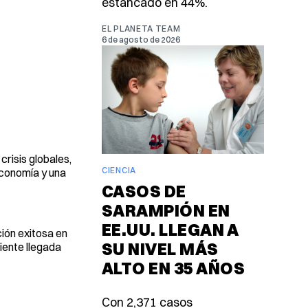
estancado en 44%.
EL PLANETA TEAM
6 de agosto de 2026
risis globales,
CIENCIA
economía y una
CASOS DE
SARAMPIÓN EN
EE.UU. LLEGAN A
ión exitosa en
SU NIVEL MÁS
iente llegada
ALTO EN 35 AÑOS
Con 2,371 casos