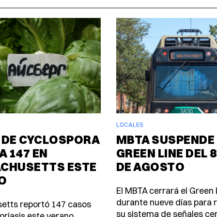
LOCALES
 DE CYCLOSPORA
MBTA SUSPENDE 
A 147 EN
GREEN LINE DEL 8
CHUSETTS ESTE
DE AGOSTO
O
El MBTA cerrará el Green 
durante nueve días para
etts reportó 147 casos
su sistema de señales ce
oriasis este verano,