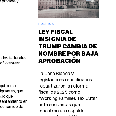
n privada y
POLÍTICA
S
LEY FISCAL
INSIGNIA DE
TRUMP CAMBIA DE
NOMBRE POR BAJA
a
ondos federales
APROBACIÓN
 of Western
La Casa Blanca y
legisladores republicanos
rebautizaron la reforma
aquí como
igrantes, que
fiscal de 2025 como
, lo que
"Working Families Tax Cuts"
asentamiento en
ante encuestas que
 económico de
muestran un respaldo