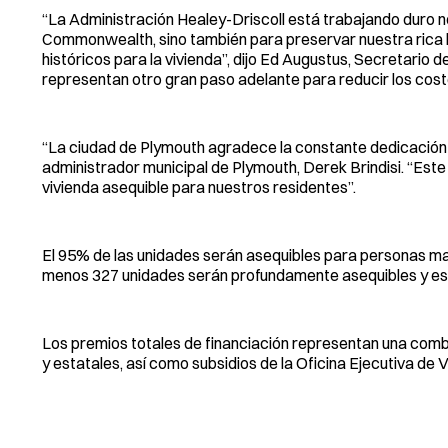
“La Administración Healey-Driscoll está trabajando duro no
Commonwealth, sino también para preservar nuestra rica his
históricos para la vivienda”, dijo Ed Augustus, Secretari
representan otro gran paso adelante para reducir los cost
“La ciudad de Plymouth agradece la constante dedicación de
administrador municipal de Plymouth, Derek Brindisi. “Est
vivienda asequible para nuestros residentes”.
El 95% de las unidades serán asequibles para personas may
menos 327 unidades serán profundamente asequibles y est
Los premios totales de financiación representan una combi
y estatales, así como subsidios de la Oficina Ejecutiva d