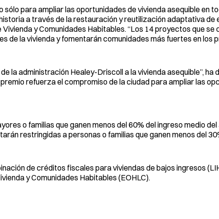
 sólo para ampliar las oportunidades de vivienda asequible en to
toria a través de la restauración y reutilización adaptativa de e
o de Vivienda y Comunidades Habitables. “Los 14 proyectos que s
es de la vivienda y fomentarán comunidades más fuertes en los 
 la administración Healey-Driscoll a la vivienda asequible”, ha 
e premio refuerza el compromiso de la ciudad para ampliar las op
ores o familias que ganen menos del 60% del ingreso medio del á
arán restringidas a personas o familias que ganen menos del 30
nación de créditos fiscales para viviendas de bajos ingresos (L
e Vivienda y Comunidades Habitables (EOHLC).