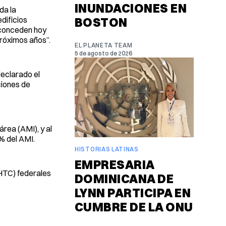
INUNDACIONES EN
da la
dificios
BOSTON
e conceden hoy
próximos años”.
EL PLANETA TEAM
5 de agosto de 2026
declarado el
ciones de
rea (AMI), y al
% del AMI.
HISTORIAS LATINAS
EMPRESARIA
IHTC) federales
DOMINICANA DE
LYNN PARTICIPA EN
CUMBRE DE LA ONU