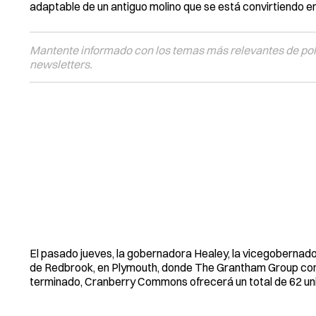
adaptable de un antiguo molino que se está convirtiendo en
Mantente informado con los temas más relevantes de polí
newsletters.
El pasado jueves, la gobernadora Healey, la vicegobernador
de Redbrook, en Plymouth, donde The Grantham Group con
terminado, Cranberry Commons ofrecerá un total de 62 un