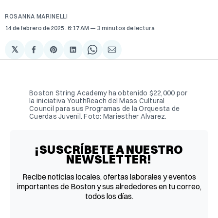
ROSANNA MARINELLI
14 de febrero de 2025
. 6:17 AM
3 minutos de lectura
𝕏
Compartir
Share
Compartir
Share
Compartir
en
on
en
on
via
Facebook
Pinterest
LinkedIn
WhatsApp
Email
Boston String Academy ha obtenido $22,000 por
la iniciativa YouthReach del Mass Cultural
Council para sus Programas de la Orquesta de
Cuerdas Juvenil. Foto: Mariesther Alvarez.
¡SUSCRÍBETE A NUESTRO
NEWSLETTER!
Recibe noticias locales, ofertas laborales y eventos
importantes de Boston y sus alrededores en tu correo,
todos los días.