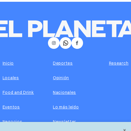
𝕏
Instagram
Facebook
Inicio
Deportes
Research
Locales
Opinión
Food and Drink
Nacionales
Eventos
Lo más leído
Negocios
Newsletter
×