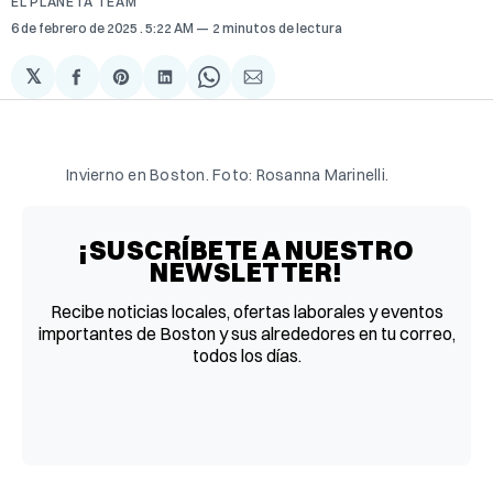
EL PLANETA TEAM
6 de febrero de 2025
. 5:22 AM
2 minutos de lectura
𝕏
Compartir
Share
Compartir
Share
Compartir
en
on
en
on
via
Facebook
Pinterest
LinkedIn
WhatsApp
Email
Invierno en Boston. Foto: Rosanna Marinelli.
¡SUSCRÍBETE A NUESTRO
NEWSLETTER!
Recibe noticias locales, ofertas laborales y eventos
importantes de Boston y sus alrededores en tu correo,
todos los días.