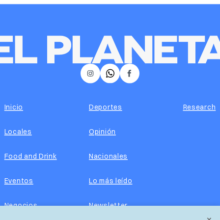
𝕏
Instagram
Facebook
Inicio
Deportes
Research
Locales
Opinión
Food and Drink
Nacionales
Eventos
Lo más leído
Negocios
Newsletter
×