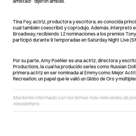
amistad!” dijeron ambas.
Tina Fey, actriz, productora y escritora, es conocida princ
cual también coescribió y coprodujo. Además, interpretó el
Broadway, recibiendo 12 nominaciones a los premios Tony
participó durante 9 temporadas en Saturday Night Live (S
Por su parte, Amy Poehler es una actriz, directora y escrit
Productions, la cual ha producido series como Russian Doll
primera actriz en ser nominada al Emmy como Mejor Actri
Recreation, un papel que le valió un Globo de Oro y múltip
Mantente informado con los temas más relevantes de polí
newsletters.