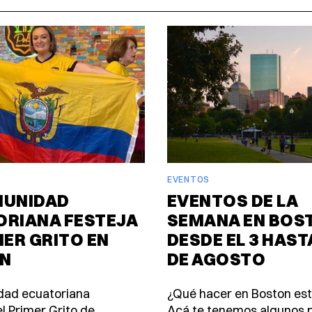
EVENTOS
MUNIDAD
EVENTOS DE LA
ORIANA FESTEJA
SEMANA EN BOS
MER GRITO EN
DESDE EL 3 HASTA
N
DE AGOSTO
dad ecuatoriana
¿Qué hacer en Boston es
l Primer Grito de
Acá te tenemos algunos p