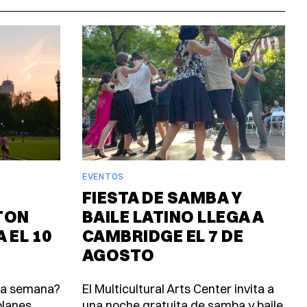
EVENTOS
FIESTA DE SAMBA Y
TON
BAILE LATINO LLEGA A
 EL 10
CAMBRIDGE EL 7 DE
AGOSTO
ta semana?
El Multicultural Arts Center invita a
lanes.
una noche gratuita de samba y baile