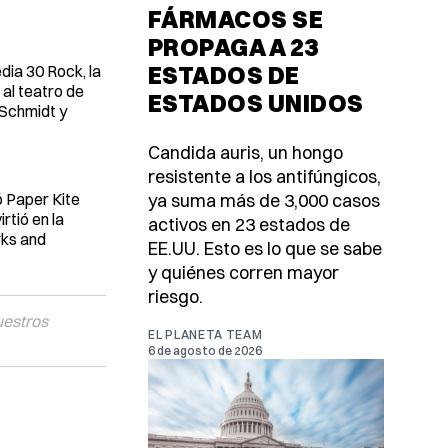
FÁRMACOS SE
PROPAGA A 23
ESTADOS DE
dia 30 Rock, la
 al teatro de
ESTADOS UNIDOS
 Schmidt y
Candida auris, un hongo
resistente a los antifúngicos,
ó Paper Kite
ya suma más de 3,000 casos
rtió en la
activos en 23 estados de
rks and
EE.UU. Esto es lo que se sabe
y quiénes corren mayor
riesgo.
uestros
EL PLANETA TEAM
6 de agosto de 2026