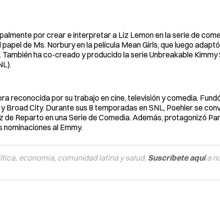
ipalmente por crear e interpretar a Liz Lemon en la serie de come
 papel de Ms. Norbury en la película Mean Girls, que luego adaptó
. También ha co-creado y producido la serie Unbreakable Kimmy
NL).
ora reconocida por su trabajo en cine, televisión y comedia. Fund
 y Broad City. Durante sus 8 temporadas en SNL, Poehler se convi
z de Reparto en una Serie de Comedia. Además, protagonizó Pa
les nominaciones al Emmy.
tica, economía, comunidad latina y salud.
Suscríbete aquí
a n