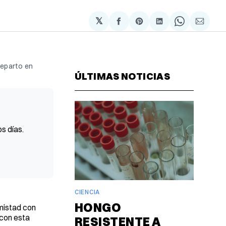
𝕏
Compartir
Share
Compartir
Share
Compa
en
on
en
on
via
Facebook
Pinterest
LinkedIn
WhatsAp
Email
Reparto en
.
ÚLTIMAS NOTICIAS
s días.
CIENCIA
HONGO
mistad con
 con esta
RESISTENTE A