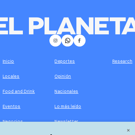
𝕏
Instagram
Facebook
Inicio
Deportes
Research
Locales
Opinión
Food and Drink
Nacionales
Eventos
Lo más leído
Negocios
Newsletter
×