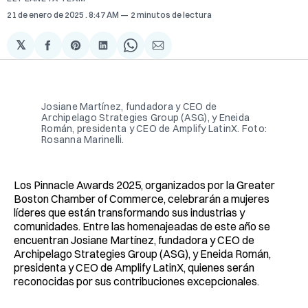
21 de enero de 2025
. 8:47 AM
2 minutos de lectura
𝕏
Compartir
Share
Compartir
Share
Compartir
en
on
en
on
via
Facebook
Pinterest
LinkedIn
WhatsApp
Email
Josiane Martínez, fundadora y CEO de
Archipelago Strategies Group (ASG), y Eneida
Román, presidenta y CEO de Amplify LatinX. Foto:
Rosanna Marinelli.
Los Pinnacle Awards 2025, organizados por la Greater
Boston Chamber of Commerce, celebrarán a mujeres
líderes que están transformando sus industrias y
comunidades. Entre las homenajeadas de este año se
encuentran Josiane Martínez, fundadora y CEO de
Archipelago Strategies Group (ASG), y Eneida Román,
presidenta y CEO de Amplify LatinX, quienes serán
reconocidas por sus contribuciones excepcionales.